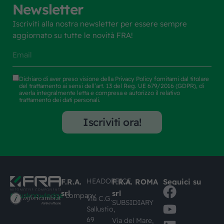
Newsletter
Iscriviti alla nostra newsletter per essere sempre
aggiornato su tutte le novità FRA!
Dichiaro di aver preso visione della
Privacy Policy
fornitami dal titolare
del trattamento ai sensi dell’art. 13 del Reg. UE 679/2016 (GDPR), di
averla integralmente letta e compresa e autorizzo il relativo
trattamento dei dati personali.
Iscriviti ora!
HEADOFFICE
F.R.A.
F.R.A. ROMA
Seguici su
srl
srl
#busknowledge
company
Via C.G.
SUBSIDIARY
Sallustio,
69
Via del Mare,