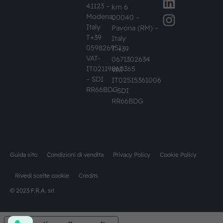
41123 –
km 6
Modena,
00040 –
Italy
Pavona (RM) –
T+39
Italy
059826951
T +39
VAT-
0671302634
IT02119860365
VAT-
– SDI
IT02515361006
RR66BDG
– SDI
RR66BDG
Guida sito
Condizioni di vendita
Privacy Policy
Cookie Policy
Rivedi scelte cookie
Credits
© 2023 F.R.A. srl