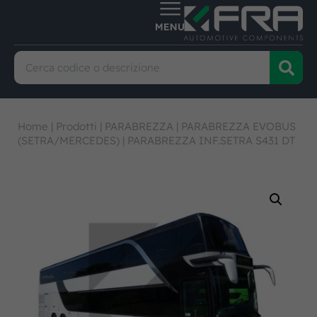
Home
|
Prodotti
|
PARABREZZA
|
PARABREZZA EVOBUS
(SETRA/MERCEDES)
|
PARABREZZA INF.SETRA S431 DT