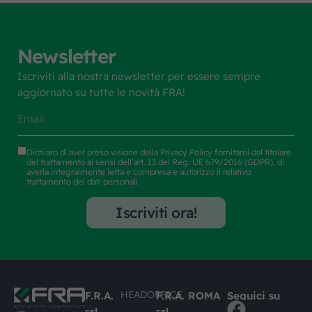
Newsletter
Iscriviti alla nostra newsletter per essere sempre
aggiornato su tutte le novità FRA!
Dichiaro di aver preso visione della
Privacy Policy
fornitami dal titolare
del trattamento ai sensi dell’art. 13 del Reg. UE 679/2016 (GDPR), di
averla integralmente letta e compresa e autorizzo il relativo
trattamento dei dati personali.
Iscriviti ora!
HEADOFFICE
F.R.A.
F.R.A. ROMA
Seguici su
srl
srl