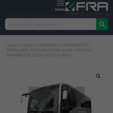
Home
|
Prodotti
|
PARABREZZA
|
PARABREZZA
TEMSA/BMC/OTOKAR/ISUZU ALTRI TURCHIA
|
PARABREZZA ISUZU NOVO EURO 6