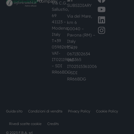
#busknowledge
company
Via C.G.
SUBSIDIARY
Sallustio,
69
Via del Mare,
41123 –
km 6
Modena,
00040 –
Italy
Pavona (RM) –
T+39
Italy
059826951
T +39
VAT-
0671302634
IT02119860365
VAT-
– SDI
IT02515361006
RR66BDG
– SDI
RR66BDG
Guida sito
Condizioni di vendita
Privacy Policy
Cookie Policy
Rivedi scelte cookie
Credits
© 2023 F.R.A. srl