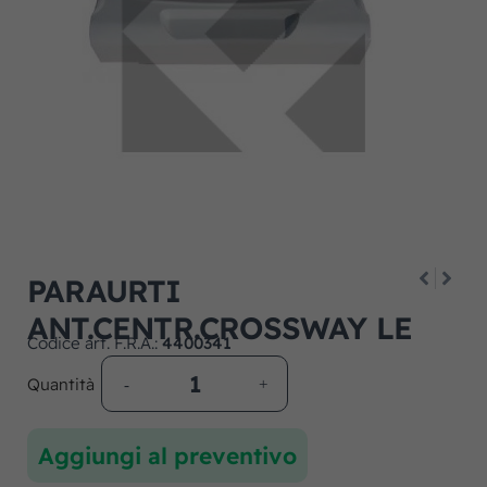
PARAURTI
ANT.CENTR.CROSSWAY LE
Codice art. F.R.A.:
4400341
Quantità
Aggiungi al preventivo