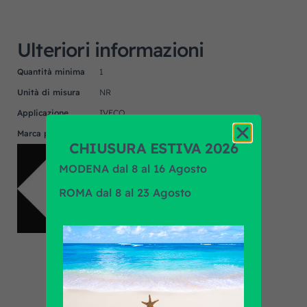
Ulteriori informazioni
Quantità minima
1
Unità di misura
NR
Applicazione
IVECO
Marca prodotto
F.R.A.
CHIUSURA ESTIVA 2026
MODENA dal 8 al 16 Agosto
ROMA dal 8 al 23 Agosto