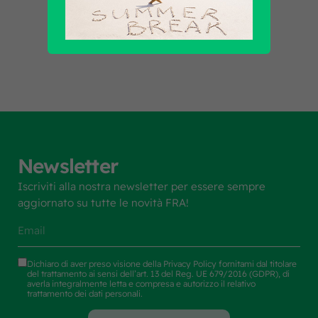
Scopri tutti i prodotti
Newsletter
Iscriviti alla nostra newsletter per essere sempre
aggiornato su tutte le novità FRA!
Dichiaro di aver preso visione della
Privacy Policy
fornitami dal titolare
del trattamento ai sensi dell’art. 13 del Reg. UE 679/2016 (GDPR), di
averla integralmente letta e compresa e autorizzo il relativo
trattamento dei dati personali.