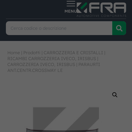
Home
|
Prodotti
|
CARROZZERIA E CRISTALLI
|
RICAMBI CARROZZERIA IVECO, IRISBUS
|
CARROZZERIA IVECO, IRISBUS
|
PARAURTI
ANT.CENTR.CROSSWAY LE