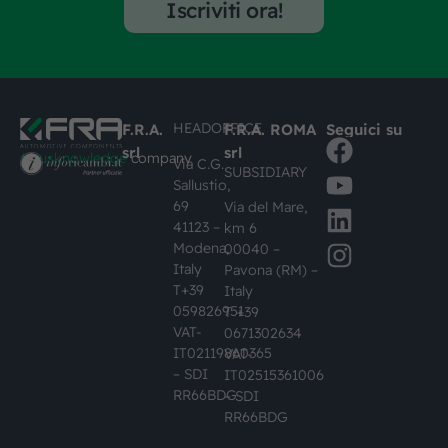
Iscriviti ora!
HEADOFFICE
F.R.A.
F.R.A. ROMA
Seguici su
srl
srl
#busknowledge
company
Via C.G.
SUBSIDIARY
Sallustio,
69
Via del Mare,
41123 –
km 6
Modena,
00040 –
Italy
Pavona (RM) –
T+39
Italy
059826951
T +39
VAT-
0671302634
IT02119860365
VAT-
– SDI
IT02515361006
RR66BDG
– SDI
RR66BDG