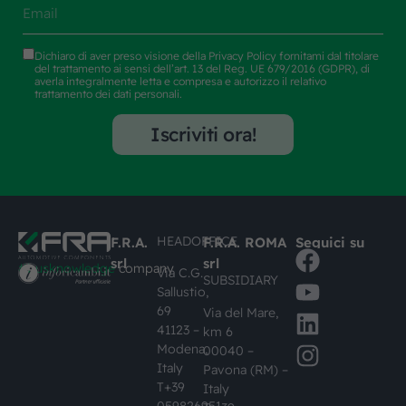
Dichiaro di aver preso visione della
Privacy Policy
fornitami dal titolare
del trattamento ai sensi dell’art. 13 del Reg. UE 679/2016 (GDPR), di
averla integralmente letta e compresa e autorizzo il relativo
trattamento dei dati personali.
Iscriviti ora!
HEADOFFICE
F.R.A.
F.R.A. ROMA
Seguici su
srl
srl
#busknowledge
company
Via C.G.
SUBSIDIARY
Sallustio,
69
Via del Mare,
41123 –
km 6
Modena,
00040 –
Italy
Pavona (RM) –
T+39
Italy