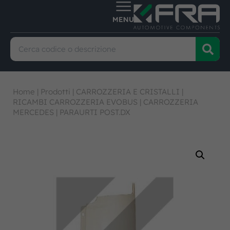
Home
|
Prodotti
|
CARROZZERIA E CRISTALLI
|
RICAMBI CARROZZERIA EVOBUS
|
CARROZZERIA
MERCEDES
|
PARAURTI POST.DX