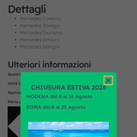
Dettagli
Mercedes Conecto
Mercedes Travego
Mercedes Tourismo
Mercedes Intouro
Mercedes Integro
Ulteriori informazioni
Quantità minima
1
Unità di misura
NR
CHIUSURA ESTIVA 2026
Applicazione
MERCEDES
MODENA dal 8 al 16 Agosto
Marca prodotto
F.R.A.
ROMA dal 8 al 23 Agosto