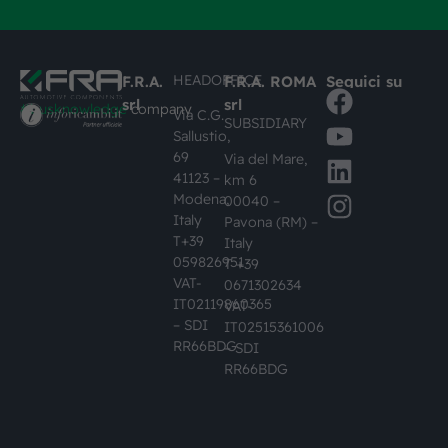
HEADOFFICE
F.R.A.
F.R.A. ROMA
Seguici su
srl
srl
#busknowledge
company
Via C.G.
SUBSIDIARY
Sallustio,
69
Via del Mare,
41123 –
km 6
Modena,
00040 –
Italy
Pavona (RM) –
T+39
Italy
059826951
T +39
VAT-
0671302634
IT02119860365
VAT-
– SDI
IT02515361006
RR66BDG
– SDI
RR66BDG