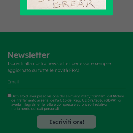
Newsletter
Iscriviti alla nostra newsletter per essere sempre
aggiornato su tutte le novità FRA!
Dichiaro di aver preso visione della
Privacy Policy
fornitami dal titolare
del trattamento ai sensi dell’art. 13 del Reg. UE 679/2016 (GDPR), di
averla integralmente letta e compresa e autorizzo il relativo
trattamento dei dati personali.
Iscriviti ora!