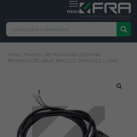
Home
|
Prodotti
|
RETROVISORI
|
RICAMBI
RETROVISORI
|
BASE BRACCIO SPECCHIO L.5,5M