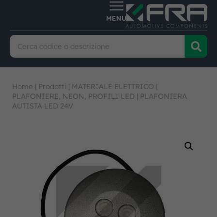
Home
|
Prodotti
|
MATERIALE ELETTRICO
|
PLAFONIERE, NEON, PROFILI LED
|
PLAFONIERA
AUTISTA LED 24V