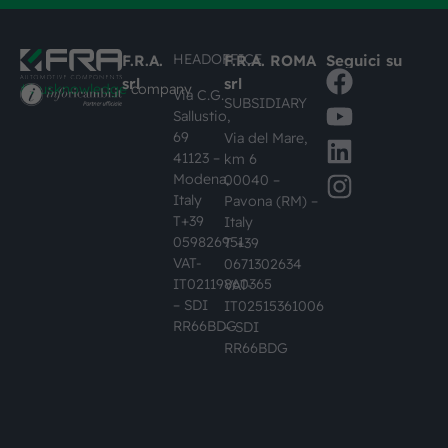
HEADOFFICE
F.R.A.
F.R.A. ROMA
Seguici su
srl
srl
#busknowledge
company
Via C.G.
SUBSIDIARY
Sallustio,
69
Via del Mare,
41123 –
km 6
Modena,
00040 –
Italy
Pavona (RM) –
T+39
Italy
059826951
T +39
VAT-
0671302634
IT02119860365
VAT-
– SDI
IT02515361006
RR66BDG
– SDI
RR66BDG