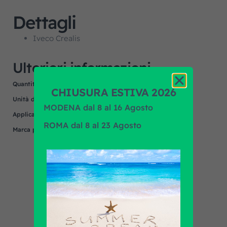
Dettagli
Iveco Crealis
Ulteriori informazioni
Quantità minima
10
CHIUSURA ESTIVA 2026
Unità di misura
NR
MODENA dal 8 al 16 Agosto
Applicazione
IVECO
ROMA dal 8 al 23 Agosto
Marca prodotto
OEM/OES
Scopri tutti i prodotti