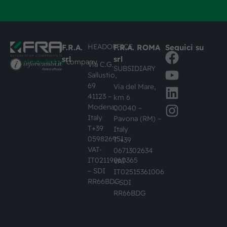
HEADOFFICE
F.R.A.
F.R.A. ROMA
Seguici su
srl
srl
#busknowledge
company
Via C.G.
SUBSIDIARY
Sallustio,
69
Via del Mare,
41123 –
km 6
Modena,
00040 –
Italy
Pavona (RM) –
T+39
Italy
059826951
T +39
VAT-
0671302634
IT02119860365
VAT-
– SDI
IT02515361006
RR66BDG
– SDI
RR66BDG