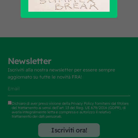
Newsletter
Iscriviti alla nostra newsletter per essere sempre
aggiornato su tutte le novità FRA!
Dichiaro di aver preso visione della
Privacy Policy
fornitami dal titolare
del trattamento ai sensi dell’art. 13 del Reg. UE 679/2016 (GDPR), di
averla integralmente letta e compresa e autorizzo il relativo
trattamento dei dati personali.
Iscriviti ora!