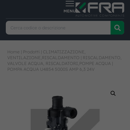
Home
|
Prodotti
|
CLIMATIZZAZIONE,
VENTILAZIONE,RISCALDAMENTO
|
RISCALDAMENTO,
VALVOLE ACQUA, RISCALDATORI,POMPE ACQUA
|
POMPA ACQUA U4854 5000S AMP 6,3 24V