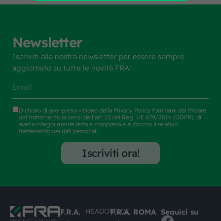
Newsletter
Iscriviti alla nostra newsletter per essere sempre
aggiornato su tutte le novità FRA!
Dichiaro di aver preso visione della
Privacy Policy
fornitami dal titolare
del trattamento ai sensi dell’art. 13 del Reg. UE 679/2016 (GDPR), di
averla integralmente letta e compresa e autorizzo il relativo
trattamento dei dati personali.
Iscriviti ora!
HEADOFFICE
F.R.A.
F.R.A. ROMA
Seguici su