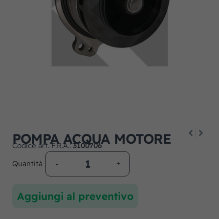
POMPA ACQUA MOTORE
Codice art. F.R.A.:
3100706
Quantità
Aggiungi al preventivo