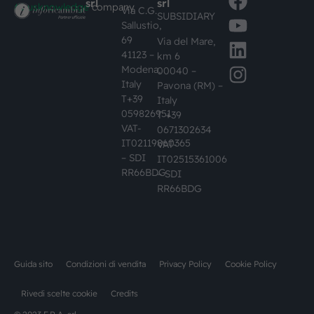
srl
srl
#busknowledge
company
Via C.G.
SUBSIDIARY
Sallustio,
69
Via del Mare,
41123 –
km 6
Modena,
00040 –
Italy
Pavona (RM) –
T+39
Italy
059826951
T +39
VAT-
0671302634
IT02119860365
VAT-
– SDI
IT02515361006
RR66BDG
– SDI
RR66BDG
Guida sito
Condizioni di vendita
Privacy Policy
Cookie Policy
Rivedi scelte cookie
Credits