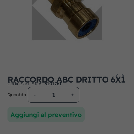
RACCORDO ABC DRITTO 6X1
Codice art. F.R.A.:
3101761
Quantità
Aggiungi al preventivo