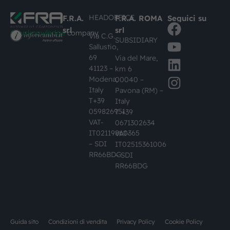
HEADOFFICE
F.R.A.
F.R.A. ROMA
Seguici su
srl
srl
#busknowledge
company
Via C.G.
SUBSIDIARY
Sallustio,
69
Via del Mare,
41123 –
km 6
Modena,
00040 –
Italy
Pavona (RM) –
T+39
Italy
059826951
T +39
VAT-
0671302634
IT02119860365
VAT-
– SDI
IT02515361006
RR66BDG
– SDI
RR66BDG
Guida sito
Condizioni di vendita
Privacy Policy
Cookie Policy