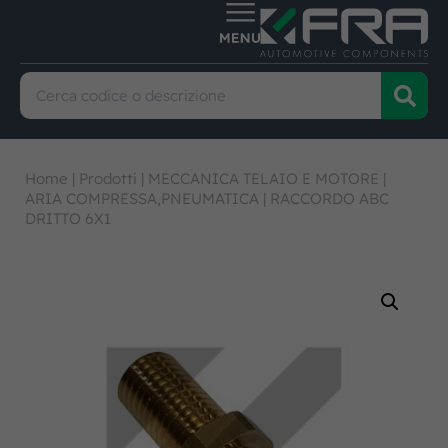
Home
|
Prodotti
|
MECCANICA TELAIO E MOTORE
|
ARIA COMPRESSA,PNEUMATICA
|
RACCORDO ABC
DRITTO 6X1