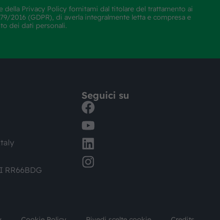
e della
Privacy Policy
fornitami dal titolare del trattamento ai
E 679/2016 (GDPR), di averla integralmente letta e compresa e
nto dei dati personali.
Seguici su
taly
DI RR66BDG
y
Cookie Policy
Rivedi scelte cookie
Credits