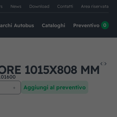
rs
News
Download
Contatti
Area riservata
0
archi Autobus
Cataloghi
Preventivo
ORE 1015X808 MM
101600
Aggiungi al preventivo