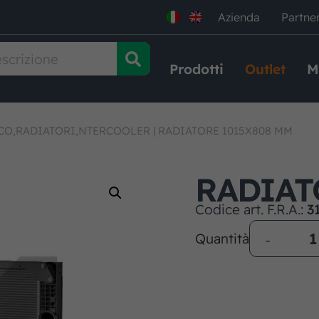
Azienda
Partne
Prodotti
Outlet
M
CO,RADIATORI,NTERCOOLER
|
RADIATORE 1015X808 MM
RADIAT
Codice art. F.R.A.:
3
Quantità