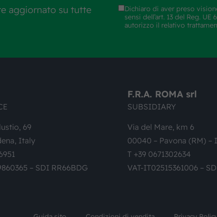
re aggiornato su tutte
Dichiaro di aver preso vision
sensi dell’art. 13 del Reg. U
autorizzo il relativo trattame
F.R.A. ROMA srl
CE
SUBSIDIARY
lustio, 69
Via del Mare, km 6
ena, Italy
00040 – Pavona (RM) – I
6951
T +39 0671302634
9860365 – SDI RR66BDG
VAT-IT02515361006 – S
Guida sito
Condizioni di vendita
Privacy Polic