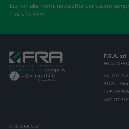
Iscriviti alla nostra newsletter per essere semp
le novità FRA!
F.R.A. srl
HEADOFFI
#busknowledge
company
Via C.G. Sal
41123 – Mod
T+39 05982
VAT-IT0211
© 2023 F.R.A. srl