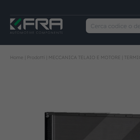
Home
|
Prodotti
|
MECCANICA TELAIO E MOTORE
|
TERMI