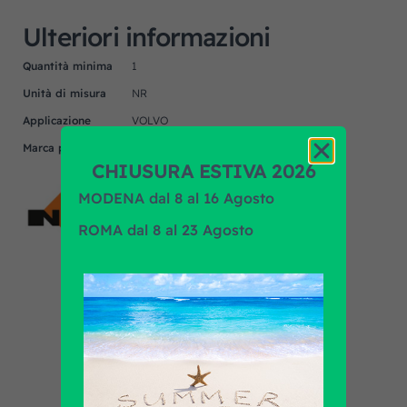
Ulteriori informazioni
Quantità minima
1
Unità di misura
NR
Applicazione
VOLVO
Marca prodotto
NRF
CHIUSURA ESTIVA 2026
MODENA dal 8 al 16 Agosto
ROMA dal 8 al 23 Agosto
Scopri tutti i prodotti