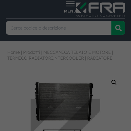
Home
|
Prodotti
|
MECCANICA TELAIO E MOTORE
|
TERMICO,RADIATORI,NTERCOOLER
|
RADIATORE