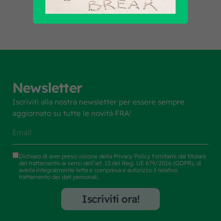
Newsletter
Iscriviti alla nostra newsletter per essere sempre
aggiornato su tutte le novità FRA!
Dichiaro di aver preso visione della
Privacy Policy
fornitami dal titolare
del trattamento ai sensi dell’art. 13 del Reg. UE 679/2016 (GDPR), di
averla integralmente letta e compresa e autorizzo il relativo
trattamento dei dati personali.
Iscriviti ora!