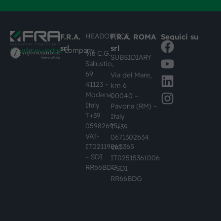
HEADOFFICE
F.R.A.
F.R.A. ROMA
Seguici su
srl
srl
#busknowledge
company
Via C.G.
SUBSIDIARY
Sallustio,
69
Via del Mare,
41123 –
km 6
Modena,
00040 –
Italy
Pavona (RM) –
T+39
Italy
059826951
T +39
VAT-
0671302634
IT02119860365
VAT-
– SDI
IT02515361006
RR66BDG
– SDI
RR66BDG