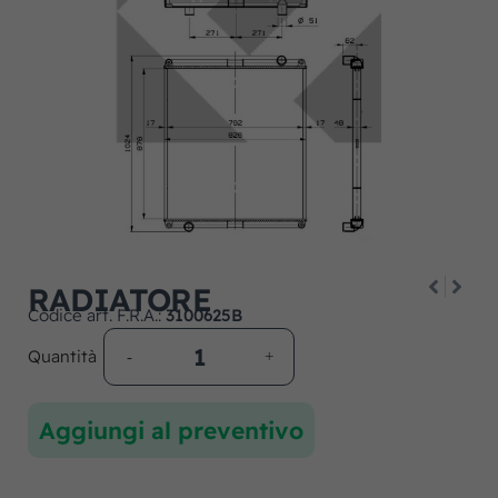
RADIATORE
Codice art. F.R.A.:
3100625B
Quantità
Aggiungi al preventivo