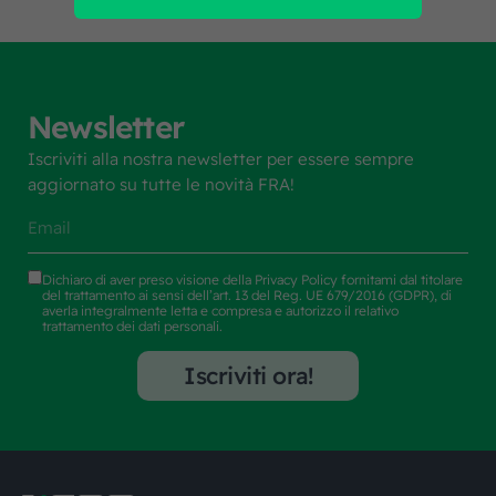
Newsletter
Iscriviti alla nostra newsletter per essere sempre
aggiornato su tutte le novità FRA!
Dichiaro di aver preso visione della
Privacy Policy
fornitami dal titolare
del trattamento ai sensi dell’art. 13 del Reg. UE 679/2016 (GDPR), di
averla integralmente letta e compresa e autorizzo il relativo
trattamento dei dati personali.
Iscriviti ora!