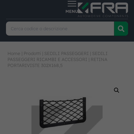
Home
|
Prodotti
|
SEDILI PASSEGGERI
|
SEDILI
PASSEGGERI RICAMBI E ACCESSORI
|
RETINA
PORTARIVISTE 302X168,5