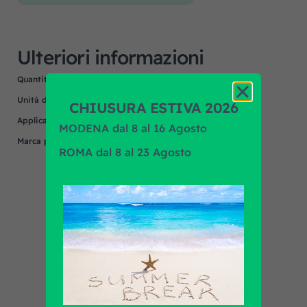
Ulteriori informazioni
Quantità minima
110
Unità di misura
NR
CHIUSURA ESTIVA 2026
Applicazione
N/A
MODENA dal 8 al 16 Agosto
Marca prodotto
N/A
ROMA dal 8 al 23 Agosto
Scopri tutti i prodotti