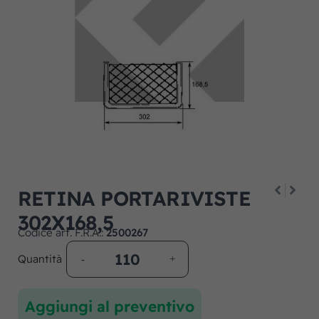
RETINA PORTARIVISTE
302X168,5
Codice art. F.R.A.:
2500267
Quantità
Aggiungi al preventivo