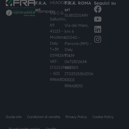
HEADOFFICE
F.R.A.
F.R.A. ROMA
Seguici su
srl
srl
#busknowledge
company
Via C.G.
SUBSIDIARY
Sallustio,
69
Via del Mare,
41123 –
km 6
Modena,
00040 –
Italy
Pavona (RM) –
T+39
Italy
059826951
T +39
VAT-
0671302634
IT02119860365
VAT-
– SDI
IT02515361006
RR66BDG
– SDI
RR66BDG
Guida sito
Condizioni di vendita
Privacy Policy
Cookie Policy
Rivedi scelte cookie
Credits