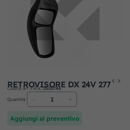
RETROVISORE DX 24V 277
Codice art. F.R.A.:
2500746
Quantità
Aggiungi al preventivo