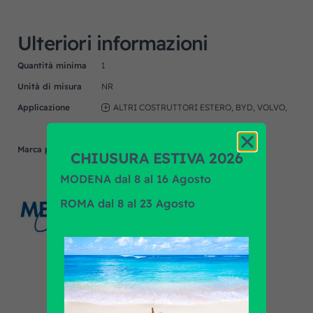
Ulteriori informazioni
Quantità minima
1
Unità di misura
NR
Applicazione
ALTRI COSTRUTTORI ESTERO, BYD, VOLVO,
YUTONG
Marca prodotto
MEKRA
CHIUSURA ESTIVA 2026
MODENA dal 8 al 16 Agosto
ROMA dal 8 al 23 Agosto