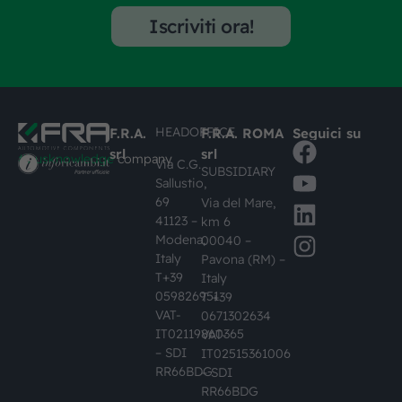
Iscriviti ora!
HEADOFFICE
F.R.A.
F.R.A. ROMA
Seguici su
srl
srl
#busknowledge
company
Via C.G.
SUBSIDIARY
Sallustio,
69
Via del Mare,
41123 –
km 6
Modena,
00040 –
Italy
Pavona (RM) –
T+39
Italy
059826951
T +39
VAT-
0671302634
IT02119860365
VAT-
– SDI
IT02515361006
RR66BDG
– SDI
RR66BDG