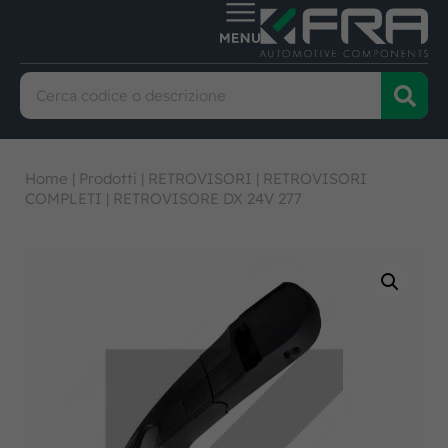
Home
|
Prodotti
|
RETROVISORI
|
RETROVISORI
COMPLETI
|
RETROVISORE DX 24V 277