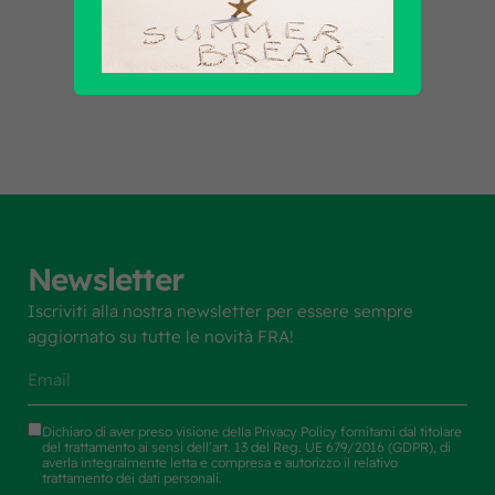
Scopri tutti i prodotti
Newsletter
Iscriviti alla nostra newsletter per essere sempre
aggiornato su tutte le novità FRA!
Dichiaro di aver preso visione della
Privacy Policy
fornitami dal titolare
del trattamento ai sensi dell’art. 13 del Reg. UE 679/2016 (GDPR), di
averla integralmente letta e compresa e autorizzo il relativo
trattamento dei dati personali.