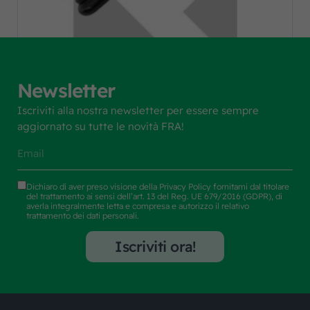
Newsletter
Iscriviti alla nostra newsletter per essere sempre
PIASTRA RETROVISORE 5VIE L 2,5M
aggiornato su tutte le novità FRA!
Codice art. F.R.A.:
2501438
Dichiaro di aver preso visione della
Privacy Policy
fornitami dal titolare
del trattamento ai sensi dell’art. 13 del Reg. UE 679/2016 (GDPR), di
averla integralmente letta e compresa e autorizzo il relativo
trattamento dei dati personali.
Iscriviti ora!