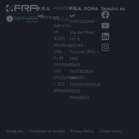
HEADOFFICE
F.R.A.
F.R.A. ROMA
Seguici su
srl
srl
#busknowledge
company
Via C.G.
SUBSIDIARY
Sallustio,
69
Via del Mare,
41123 –
km 6
Modena,
00040 –
Italy
Pavona (RM) –
T+39
Italy
059826951
T +39
VAT-
0671302634
IT02119860365
VAT-
– SDI
IT02515361006
RR66BDG
– SDI
RR66BDG
Guida sito
Condizioni di vendita
Privacy Policy
Cookie Policy