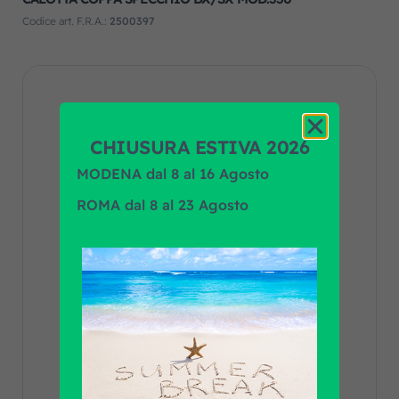
Codice art. F.R.A.:
2500397
CHIUSURA ESTIVA 2026
MODENA dal 8 al 16 Agosto
ROMA dal 8 al 23 Agosto