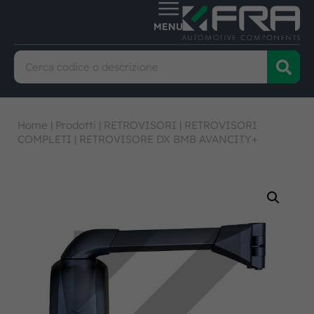
Home
|
Prodotti
|
RETROVISORI
|
RETROVISORI
COMPLETI
|
RETROVISORE DX BMB AVANCITY+