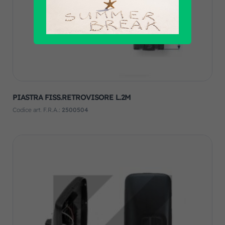
PIASTRA FISS.RETROVISORE L.2M
Codice art. F.R.A.:
2500504