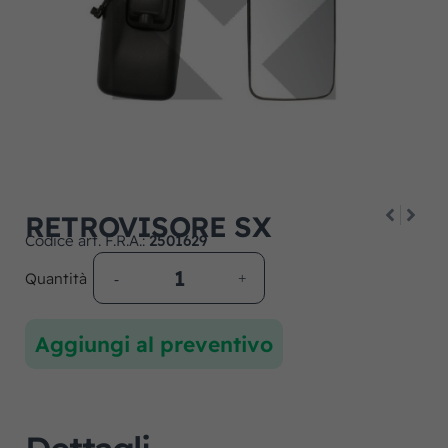
RETROVISORE SX
Codice art. F.R.A.:
2501629
Quantità
Aggiungi al preventivo