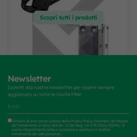
Scopri tutti i prodotti
Newsletter
Iscriviti alla nostra newsletter per essere sempre
PIASTRA FISS.RETROVISORE L.5M
aggiornato su tutte le novità FRA!
Codice art. F.R.A.:
2500503
Dichiaro di aver preso visione della
Privacy Policy
fornitami dal titolare
del trattamento ai sensi dell’art. 13 del Reg. UE 679/2016 (GDPR), di
averla integralmente letta e compresa e autorizzo il relativo
trattamento dei dati personali.