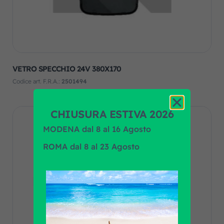
VETRO SPECCHIO 24V 380X170
Codice art. F.R.A.:
2501494
CHIUSURA ESTIVA 2026
MODENA dal 8 al 16 Agosto
ROMA dal 8 al 23 Agosto