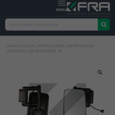
Home
|
Prodotti
|
RETROVISORI
|
RETROVISORI
COMPLETI
|
RETROVISORE SX