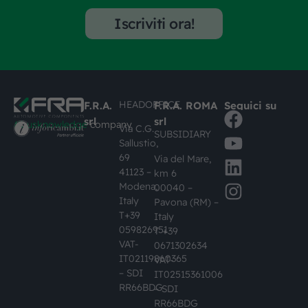
Iscriviti ora!
HEADOFFICE
F.R.A.
F.R.A. ROMA
Seguici su
srl
srl
#busknowledge
company
Via C.G.
SUBSIDIARY
Sallustio,
69
Via del Mare,
41123 –
km 6
Modena,
00040 –
Italy
Pavona (RM) –
T+39
Italy
059826951
T +39
VAT-
0671302634
IT02119860365
VAT-
– SDI
IT02515361006
RR66BDG
– SDI
RR66BDG