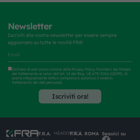
Newsletter
Iscriviti alla nostra newsletter per essere sempre
aggiornato su tutte le novità FRA!
Dichiaro di aver preso visione della
Privacy Policy
fornitami dal titolare
del trattamento ai sensi dell’art. 13 del Reg. UE 679/2016 (GDPR), di
averla integralmente letta e compresa e autorizzo il relativo
trattamento dei dati personali.
Iscriviti ora!
HEADOFFICE
F.R.A.
F.R.A. ROMA
Seguici su
COPERTURA BRACCIO SPECCHIO SX