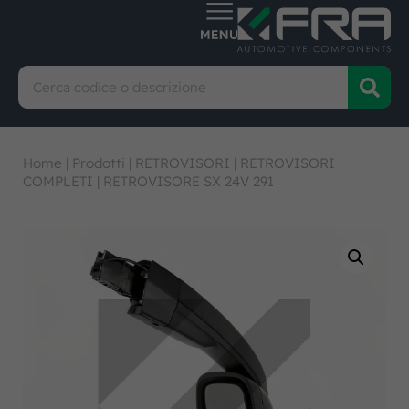
Home
|
Prodotti
|
RETROVISORI
|
RETROVISORI
COMPLETI
|
RETROVISORE SX 24V 291