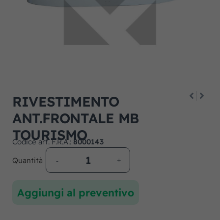
RIVESTIMENTO
ANT.FRONTALE MB
TOURISMO
Codice art. F.R.A.:
8000143
Quantità
Aggiungi al preventivo