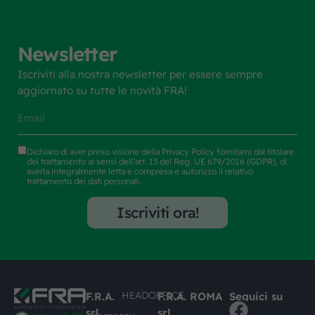
Newsletter
Iscriviti alla nostra newsletter per essere sempre
aggiornato su tutte le novità FRA!
Dichiaro di aver preso visione della
Privacy Policy
fornitami dal titolare
del trattamento ai sensi dell’art. 13 del Reg. UE 679/2016 (GDPR), di
averla integralmente letta e compresa e autorizzo il relativo
trattamento dei dati personali.
Iscriviti ora!
HEADOFFICE
F.R.A.
F.R.A. ROMA
Seguici su
srl
srl