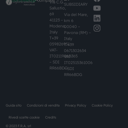
#busknowledge
company
Via C.G.
SUBSIDIARY
Sallustio,
69
Via del Mare,
41123 –
km 6
Modena,
00040 –
Italy
Pavona (RM) –
T+39
Italy
059826951
T +39
VAT-
0671302634
IT02119860365
VAT-
– SDI
IT02515361006
RR66BDG
– SDI
RR66BDG
Guida sito
Condizioni di vendita
Privacy Policy
Cookie Policy
Rivedi scelte cookie
Credits
© 2023 F.R.A. srl