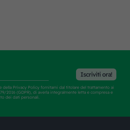
Iscriviti ora!
e della
Privacy Policy
fornitami dal titolare del trattamento ai
E 679/2016 (GDPR), di averla integralmente letta e compresa e
nto dei dati personali.