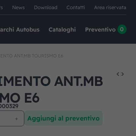
rs
News
Download
Contatti
Area riservata
0
archi Autobus
Cataloghi
Preventivo
MENTO ANT.MB TOURISMO E6
IMENTO ANT.MB
MO E6
000329
Aggiungi al preventivo