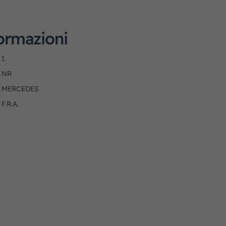
formazioni
1
NR
MERCEDES
F.R.A.