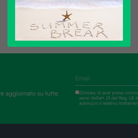
Scopri tutti i prodotti
re aggiornato su tutte
Dichiaro di aver preso vision
sensi dell’art. 13 del Reg. U
autorizzo il relativo trattame