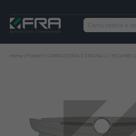
Home
|
Prodotti
|
CARROZZERIA E CRISTALLI
|
RICAMBI 