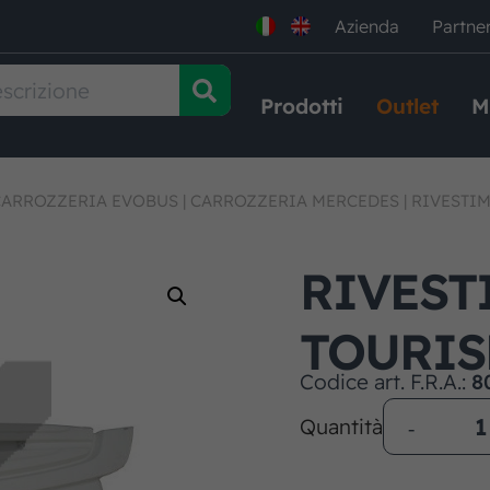
Azienda
Partne
Prodotti
Outlet
M
CARROZZERIA EVOBUS
|
CARROZZERIA MERCEDES
|
RIVESTI
RIVEST
TOURIS
Codice art. F.R.A.:
8
Quantità