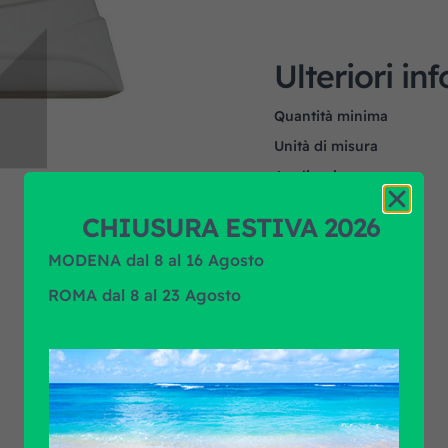
Ulteriori in
Quantità minima
Unità di misura
Applicazione
Marca prodotto
CHIUSURA ESTIVA 2026
MODENA dal 8 al 16 Agosto
ROMA dal 8 al 23 Agosto