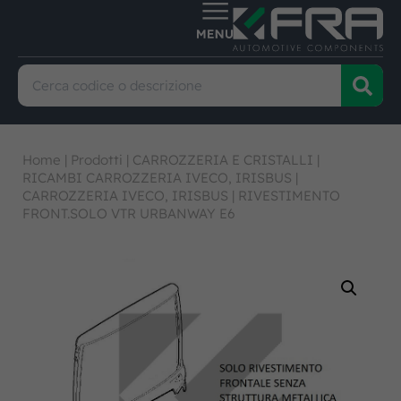
Home
|
Prodotti
|
CARROZZERIA E CRISTALLI
|
RICAMBI CARROZZERIA IVECO, IRISBUS
|
CARROZZERIA IVECO, IRISBUS
|
RIVESTIMENTO
FRONT.SOLO VTR URBANWAY E6