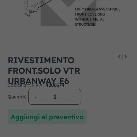
RIVESTIMENTO
FRONT.SOLO VTR
URBANWAY E6
Codice art. F.R.A.:
4200374
Quantità
Aggiungi al preventivo