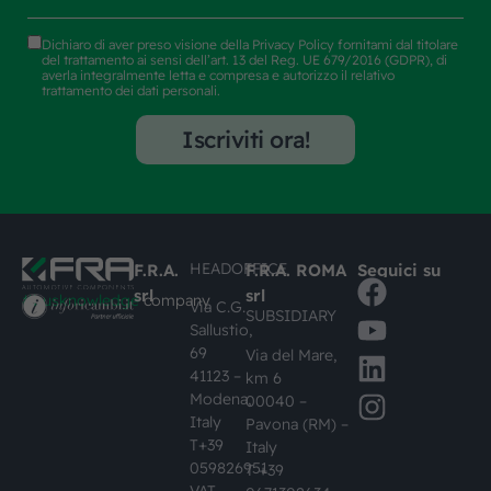
Dichiaro di aver preso visione della
Privacy Policy
fornitami dal titolare
del trattamento ai sensi dell’art. 13 del Reg. UE 679/2016 (GDPR), di
averla integralmente letta e compresa e autorizzo il relativo
trattamento dei dati personali.
Iscriviti ora!
HEADOFFICE
F.R.A.
F.R.A. ROMA
Seguici su
srl
srl
#busknowledge
company
Via C.G.
SUBSIDIARY
Sallustio,
69
Via del Mare,
41123 –
km 6
Modena,
00040 –
Italy
Pavona (RM) –
T+39
Italy
059826951
T +39