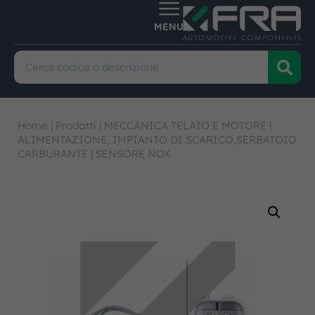
Home
|
Prodotti
|
MECCANICA TELAIO E MOTORE
|
ALIMENTAZIONE, IMPIANTO DI SCARICO,SERBATOIO
CARBURANTE
|
SENSORE NOX