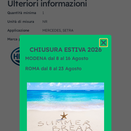
Ulteriori informazioni
Quantità minima
1
Unità di misura
NR
Applicazione
MERCEDES, SETRA
Marca prodotto
HELLA
CHIUSURA ESTIVA 2026
MODENA dal 8 al 16 Agosto
ROMA dal 8 al 23 Agosto
Scopri tutti i prodotti