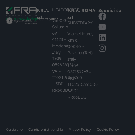
HEADOFFICE
F.R.A.
F.R.A. ROMA
Seguici su
srl
srl
#busknowledge
company
Via C.G.
SUBSIDIARY
Sallustio,
69
Via del Mare,
41123 –
km 6
Modena,
00040 –
Italy
Pavona (RM) –
T+39
Italy
059826951
T +39
VAT-
0671302634
IT02119860365
VAT-
– SDI
IT02515361006
RR66BDG
– SDI
RR66BDG
Guida sito
Condizioni di vendita
Privacy Policy
Cookie Policy