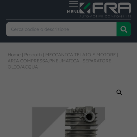
Home
|
Prodotti
|
MECCANICA TELAIO E MOTORE
|
ARIA COMPRESSA,PNEUMATICA
|
SEPARATORE
OLIO/ACQUA