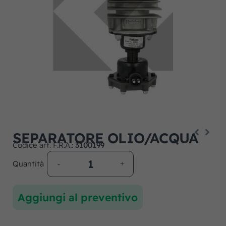
SEPARATORE OLIO/ACQUA
Codice art. F.R.A.:
3100199
Quantità
Aggiungi al preventivo