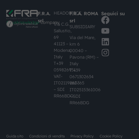
HEADOFFICE
F.R.A.
F.R.A. ROMA
Seguici su
srl
srl
#busknowledge
company
Via C.G.
SUBSIDIARY
Sallustio,
69
Via del Mare,
41123 –
km 6
Modena,
00040 –
Italy
Pavona (RM) –
T+39
Italy
059826951
T +39
VAT-
0671302634
IT02119860365
VAT-
– SDI
IT02515361006
RR66BDG
– SDI
RR66BDG
Guida sito
Condizioni di vendita
Privacy Policy
Cookie Policy