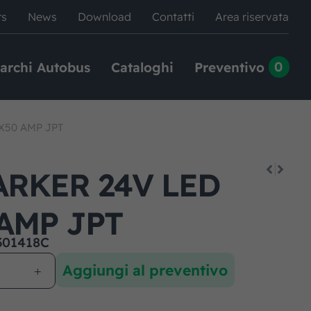
rs
News
Download
Contatti
Area riservata
0
archi Autobus
Cataloghi
Preventivo
X50 AMP JPT
ARKER 24V LED
 AMP JPT
301418C
Aggiungi al preventivo