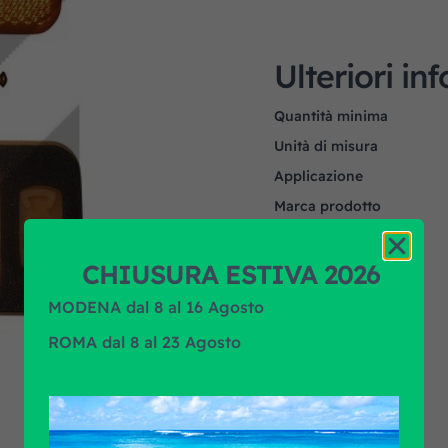
Ulteriori in
Quantità minima
Unità di misura
Applicazione
Marca prodotto
CHIUSURA ESTIVA 2026
MODENA dal 8 al 16 Agosto
ROMA dal 8 al 23 Agosto