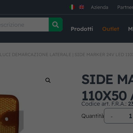
Azienda
Partne
Prodotti
Outlet
M
,LUCI DEMARCAZIONE LATERALE
|
SIDE MARKER 24V LED 110
SIDE M
110X50
Codice art. F.R.A.:
2
Quantità