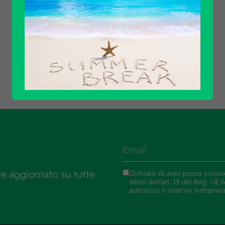
Scopri tutti i prodotti
re aggiornato su tutte
Dichiaro di aver preso vision
sensi dell’art. 13 del Reg. U
autorizzo il relativo trattame