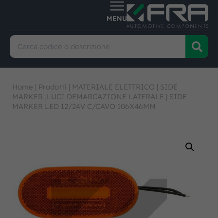
Home
|
Prodotti
|
MATERIALE ELETTRICO
|
SIDE
MARKER ,LUCI DEMARCAZIONE LATERALE
|
SIDE
MARKER LED 12/24V C/CAVO 106X46MM