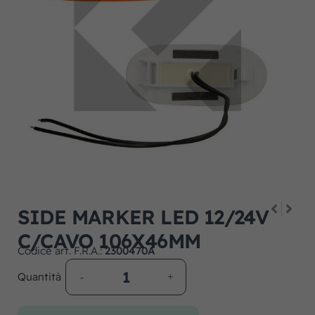
SIDE MARKER LED 12/24V
C/CAVO 106X46MM
Codice art. F.R.A.:
2300470A
Quantità