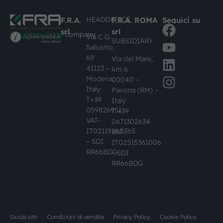
HEADOFFICE
F.R.A.
F.R.A. ROMA
Seguici su
srl
srl
#busknowledge
company
Via C.G.
SUBSIDIARY
Sallustio,
69
Via del Mare,
41123 –
km 6
Modena,
00040 –
Italy
Pavona (RM) –
T+39
Italy
059826951
T +39
VAT-
0671302634
IT02119860365
VAT-
– SDI
IT02515361006
RR66BDG
– SDI
RR66BDG
Guida sito
Condizioni di vendita
Privacy Policy
Cookie Policy