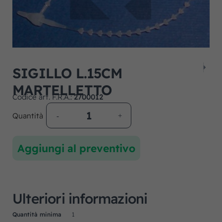
SIGILLO L.15CM
MARTELLETTO
Codice art. F.R.A.:
2700012
Quantità
Aggiungi al preventivo
Ulteriori informazioni
Quantità minima
1