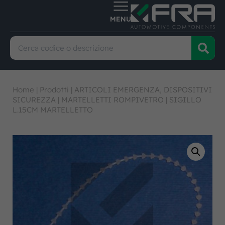
Home
|
Prodotti
|
ARTICOLI EMERGENZA, DISPOSITIVI
SICUREZZA
|
MARTELLETTI ROMPIVETRO
|
SIGILLO
L.15CM MARTELLETTO