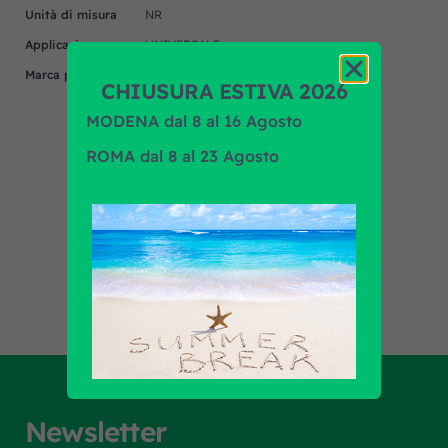
Unità di misura
NR
Applicazione
UNIVERSALE
Marca prodotto
N/A
CHIUSURA ESTIVA 2026
MODENA dal 8 al 16 Agosto
ROMA dal 8 al 23 Agosto
Scopri tutti i prodotti
Newsletter