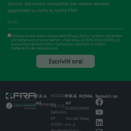
Iscriviti alla nostra newsletter per essere sempre
aggiornato su tutte le novità FRA!
Dichiaro di aver preso visione della
Privacy Policy
fornitami dal titolare
del trattamento ai sensi dell’art. 13 del Reg. UE 679/2016 (GDPR), di
averla integralmente letta e compresa e autorizzo il relativo
trattamento dei dati personali.
Iscriviti ora!
HEADOFFICE
F.R.A.
F.R.A. ROMA
Seguici su
srl
srl
#busknowledge
company
Via C.G.
SUBSIDIARY
Sallustio,
69
Via del Mare,
41123 –
km 6
Modena,
00040 –