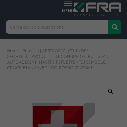
Home
|
Prodotti
|
APRIPORTA ,CILINDRI
SPORTELLI,PRODOTTI DI CONSUMO E PULIZIA
|
AUTOADESIVI, NASTRI RIFLETTENTI
|
SIMBOLO
CROCE BIANCA/FONDO ROSSO 70X70MM