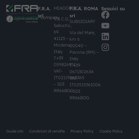
HEADOFFICE
F.R.A.
F.R.A. ROMA
Seguici su
srl
srl
#busknowledge
company
Via C.G.
SUBSIDIARY
Sallustio,
69
Via del Mare,
41123 –
km 6
Modena,
00040 –
Italy
Pavona (RM) –
T+39
Italy
059826951
T +39
VAT-
0671302634
IT02119860365
VAT-
– SDI
IT02515361006
RR66BDG
– SDI
RR66BDG
Guida sito
Condizioni di vendita
Privacy Policy
Cookie Policy