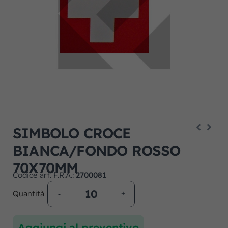
SIMBOLO CROCE
BIANCA/FONDO ROSSO
70X70MM
Codice art. F.R.A.:
2700081
Quantità
Aggiungi al preventivo