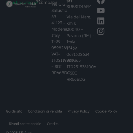
srl
srl
#busknowledge
company
Via C.G.
SUBSIDIARY
Sallustio,
69
Via del Mare,
41123 –
km 6
Modena,
00040 –
Italy
Pavona (RM) –
T+39
Italy
059826951
T +39
VAT-
0671302634
IT02119860365
VAT-
– SDI
IT02515361006
RR66BDG
– SDI
RR66BDG
Guida sito
Condizioni di vendita
Privacy Policy
Cookie Policy
Rivedi scelte cookie
Credits
© 2023 F.R.A. srl