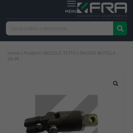
Home
|
Prodotti
|
BOTOLE TETTO
|
SNODO BOTOLA
SR.99