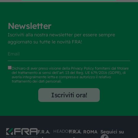
Newsletter
Iscriviti alla nostra newsletter per essere sempre
aggiornato su tutte le novità FRA!
Dichiaro di aver preso visione della
Privacy Policy
fornitami dal titolare
del trattamento ai sensi dell’art. 13 del Reg. UE 679/2016 (GDPR), di
averla integralmente letta e compresa e autorizzo il relativo
trattamento dei dati personali.
Iscriviti ora!
HEADOFFICE
F.R.A.
F.R.A. ROMA
Seguici su