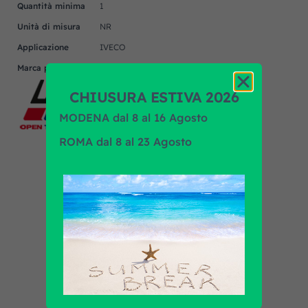
Quantità minima
1
Unità di misura
NR
Applicazione
IVECO
Marca prodotto
L.A.M.
CHIUSURA ESTIVA 2026
MODENA dal 8 al 16 Agosto
ROMA dal 8 al 23 Agosto
Scopri tutti i prodotti