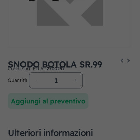
SNODO BOTOLA SR.99
Codice art. F.R.A.:
2700297
Quantità
Aggiungi al preventivo
Ulteriori informazioni