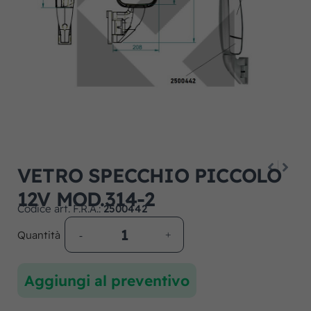
VETRO SPECCHIO PICCOLO
12V MOD.314-2
Codice art. F.R.A.:
2500442
Quantità
Aggiungi al preventivo