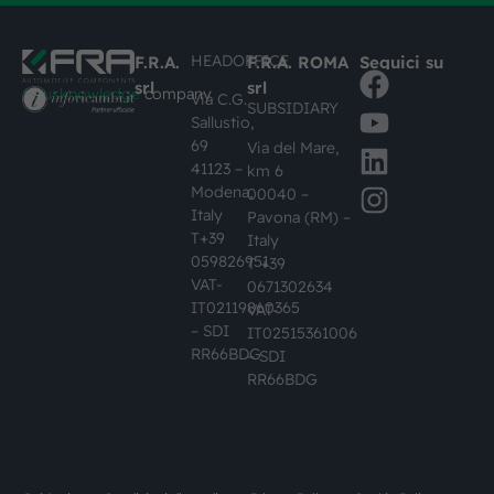
HEADOFFICE
F.R.A.
F.R.A. ROMA
Seguici su
srl
srl
#busknowledge
company
Via C.G.
SUBSIDIARY
Sallustio,
69
Via del Mare,
41123 –
km 6
Modena,
00040 –
Italy
Pavona (RM) –
T+39
Italy
059826951
T +39
VAT-
0671302634
IT02119860365
VAT-
– SDI
IT02515361006
RR66BDG
– SDI
RR66BDG