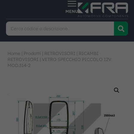
Home
|
Prodotti
|
RETROVISORI
|
RICAMBI
RETROVISORI
|
VETRO SPECCHIO PICCOLO 12V
MOD.314-2