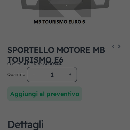
SPORTELLO MOTORE MB
TOURISMO E6
Codice art. F.R.A.:
8000344
Quantità
Aggiungi al preventivo
Dettagli