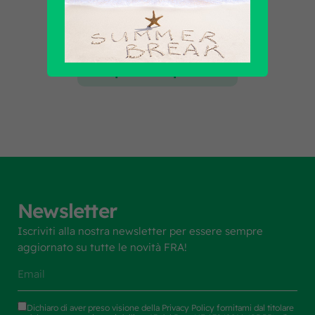
Scopri tutti i prodotti
Newsletter
Iscriviti alla nostra newsletter per essere sempre
aggiornato su tutte le novità FRA!
Dichiaro di aver preso visione della
Privacy Policy
fornitami dal titolare