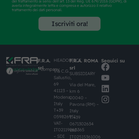
del trattamento ai sensi dell’art. 13 del Reg. UE 679/2016 (GDPR), di
averla integralmente letta e compresa e autorizzo il relativo
trattamento dei dati personali.
Iscriviti ora!
HEADOFFICE
F.R.A.
F.R.A. ROMA
Seguici su
srl
srl
#busknowledge
company
Via C.G.
SUBSIDIARY
Sallustio,
69
Via del Mare,
41123 –
km 6
Modena,
00040 –
Italy
Pavona (RM) –
T+39
Italy
059826951
T +39
VAT-
0671302634
IT02119860365
VAT-
– SDI
IT02515361006