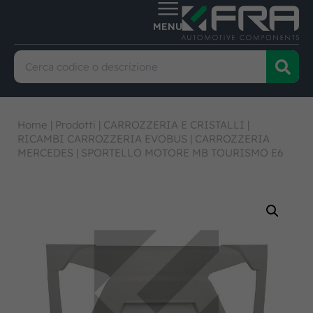
Home
|
Prodotti
|
CARROZZERIA E CRISTALLI
|
RICAMBI CARROZZERIA EVOBUS
|
CARROZZERIA
MERCEDES
|
SPORTELLO MOTORE MB TOURISMO E6