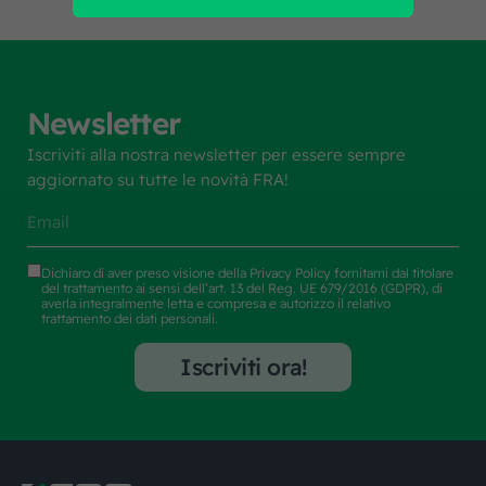
Newsletter
Iscriviti alla nostra newsletter per essere sempre
aggiornato su tutte le novità FRA!
Dichiaro di aver preso visione della
Privacy Policy
fornitami dal titolare
del trattamento ai sensi dell’art. 13 del Reg. UE 679/2016 (GDPR), di
averla integralmente letta e compresa e autorizzo il relativo
trattamento dei dati personali.
Iscriviti ora!