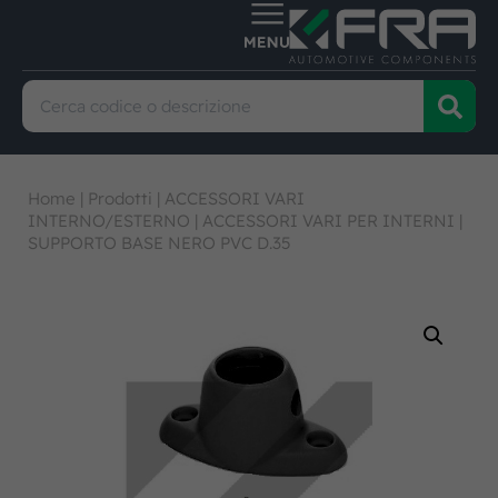
Home
|
Prodotti
|
ACCESSORI VARI
INTERNO/ESTERNO
|
ACCESSORI VARI PER INTERNI
|
SUPPORTO BASE NERO PVC D.35