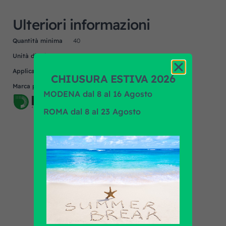
Ulteriori informazioni
Quantità minima
40
Unità di misura
NR
Applicazione
UNIVERSALE
CHIUSURA ESTIVA 2026
Marca prodotto
PRIMA AUTOMOTIVE
MODENA dal 8 al 16 Agosto
ROMA dal 8 al 23 Agosto
Scopri tutti i prodotti