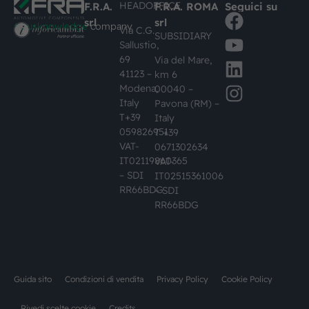
HEADOFFICE
F.R.A.
F.R.A. ROMA
Seguici su
srl
srl
#busknowledge
company
Via C.G.
SUBSIDIARY
Sallustio,
69
Via del Mare,
41123 –
km 6
Modena,
00040 –
Italy
Pavona (RM) –
T+39
Italy
059826951
T +39
VAT-
0671302634
IT02119860365
VAT-
– SDI
IT02515361006
RR66BDG
– SDI
RR66BDG
Guida sito
Condizioni di vendita
Privacy Policy
Cookie Policy
Rivedi scelte cookie
Credits