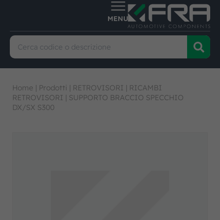
Home
|
Prodotti
|
RETROVISORI
|
RICAMBI
RETROVISORI
|
SUPPORTO BRACCIO SPECCHIO
DX/SX S300