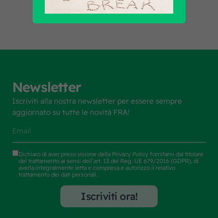
Newsletter
Iscriviti alla nostra newsletter per essere sempre
aggiornato su tutte le novità FRA!
Dichiaro di aver preso visione della
Privacy Policy
fornitami dal titolare
del trattamento ai sensi dell’art. 13 del Reg. UE 679/2016 (GDPR), di
averla integralmente letta e compresa e autorizzo il relativo
trattamento dei dati personali.
Iscriviti ora!