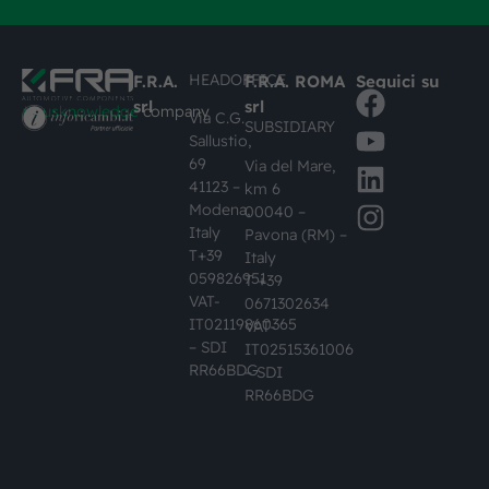
HEADOFFICE
F.R.A.
F.R.A. ROMA
Seguici su
srl
srl
#busknowledge
company
Via C.G.
SUBSIDIARY
Sallustio,
69
Via del Mare,
41123 –
km 6
Modena,
00040 –
Italy
Pavona (RM) –
T+39
Italy
059826951
T +39
VAT-
0671302634
IT02119860365
VAT-
– SDI
IT02515361006
RR66BDG
– SDI
RR66BDG