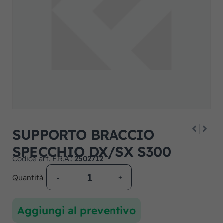
SUPPORTO BRACCIO
SPECCHIO DX/SX S300
Codice art. F.R.A.:
2502712
Quantità
Aggiungi al preventivo