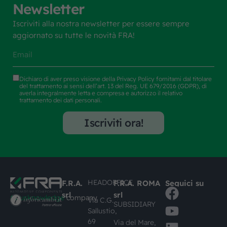
Newsletter
Iscriviti alla nostra newsletter per essere sempre
aggiornato su tutte le novità FRA!
Dichiaro di aver preso visione della
Privacy Policy
fornitami dal titolare
del trattamento ai sensi dell’art. 13 del Reg. UE 679/2016 (GDPR), di
averla integralmente letta e compresa e autorizzo il relativo
trattamento dei dati personali.
Iscriviti ora!
HEADOFFICE
F.R.A.
F.R.A. ROMA
Seguici su
srl
srl
#busknowledge
company
Via C.G.
SUBSIDIARY
Sallustio,
69
Via del Mare,