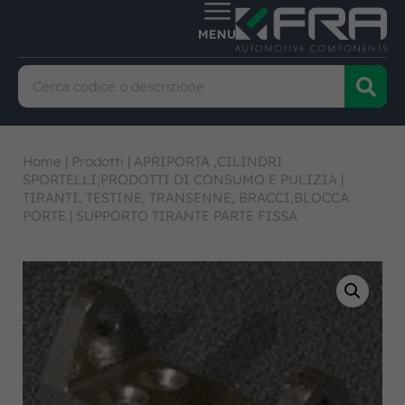
Home
|
Prodotti
|
APRIPORTA ,CILINDRI
SPORTELLI,PRODOTTI DI CONSUMO E PULIZIA
|
TIRANTI, TESTINE, TRANSENNE, BRACCI,BLOCCA
PORTE
|
SUPPORTO TIRANTE PARTE FISSA