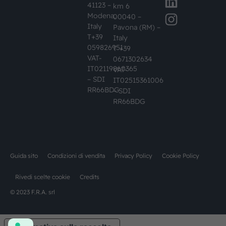
41123 –
km 6
Modena,
00040 –
Italy
Pavona (RM) –
T+39
Italy
059826951
T +39
VAT-
0671302634
IT02119860365
VAT-
– SDI
IT02515361006
RR66BDG
– SDI
RR66BDG
Guida sito
Condizioni di vendita
Privacy Policy
Cookie Policy
Rivedi scelte cookie
Credits
© 2023 F.R.A. srl