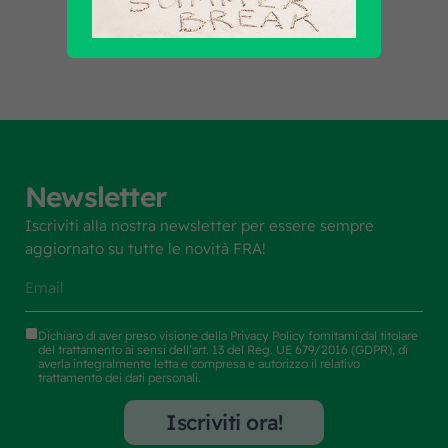
Newsletter
Iscriviti alla nostra newsletter per essere sempre
aggiornato su tutte le novità FRA!
Dichiaro di aver preso visione della
Privacy Policy
fornitami dal titolare
del trattamento ai sensi dell’art. 13 del Reg. UE 679/2016 (GDPR), di
averla integralmente letta e compresa e autorizzo il relativo
trattamento dei dati personali.
Iscriviti ora!