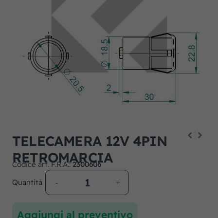
TELECAMERA 12V 4PIN
RETROMARCIA
Codice art. F.R.A.:
2300606
Quantità
Aggiungi al preventivo