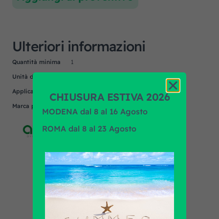
Ulteriori informazioni
Quantità minima
1
Unità di misura
NR
Applicazione
UNIVERSALE
CHIUSURA ESTIVA 2026
Marca prodotto
ARCOL
MODENA dal 8 al 16 Agosto
ROMA dal 8 al 23 Agosto
Scopri tutti i prodotti