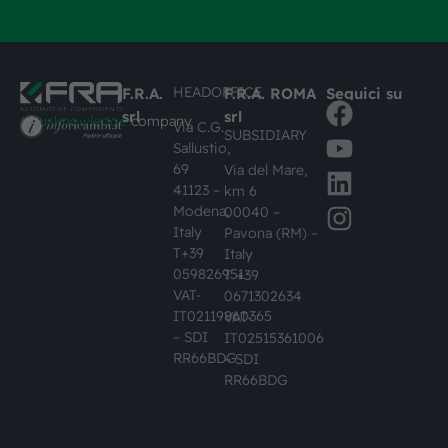
HEADOFFICE
F.R.A.
F.R.A. ROMA
Seguici su
srl
srl
#busknowledge
company
Via C.G.
SUBSIDIARY
Sallustio,
69
Via del Mare,
41123 –
km 6
Modena,
00040 –
Italy
Pavona (RM) –
T+39
Italy
059826951
T +39
VAT-
0671302634
IT02119860365
VAT-
– SDI
IT02515361006
RR66BDG
– SDI
RR66BDG