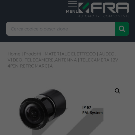
Home
|
Prodotti
|
MATERIALE ELETTRICO
|
AUDIO,
VIDEO, TELECAMERE,ANTENNA
|
TELECAMERA 12V
4PIN RETROMARCIA