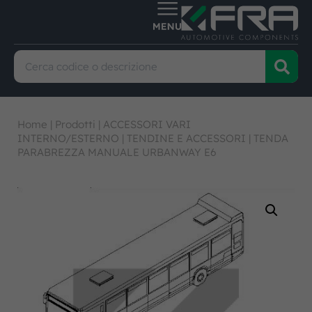
Home
|
Prodotti
|
ACCESSORI VARI
INTERNO/ESTERNO
|
TENDINE E ACCESSORI
|
TENDA
PARABREZZA MANUALE URBANWAY E6