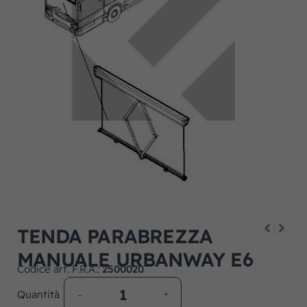
TENDA PARABREZZA
MANUALE URBANWAY E6
Codice art. F.R.A.:
2500020
Quantità