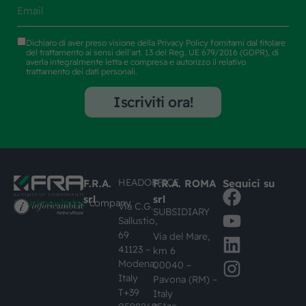
Dichiaro di aver preso visione della
Privacy Policy
fornitami dal titolare
del trattamento ai sensi dell’art. 13 del Reg. UE 679/2016 (GDPR), di
averla integralmente letta e compresa e autorizzo il relativo
trattamento dei dati personali.
Iscriviti ora!
HEADOFFICE
F.R.A.
F.R.A. ROMA
Seguici su
srl
srl
#busknowledge
company
Via C.G.
SUBSIDIARY
Sallustio,
69
Via del Mare,
41123 –
km 6
Modena,
00040 –
Italy
Pavona (RM) –
T+39
Italy