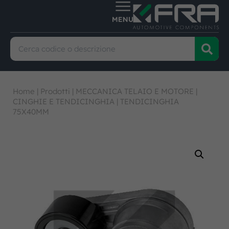
Home
|
Prodotti
|
MECCANICA TELAIO E MOTORE
|
CINGHIE E TENDICINGHIA
|
TENDICINGHIA
75X40MM