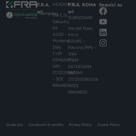
HEADOFFICE
F.R.A.
F.R.A. ROMA
Seguici su
srl
srl
#busknowledge
company
Via C.G.
SUBSIDIARY
Sallustio,
69
Via del Mare,
41123 –
km 6
Modena,
00040 –
Italy
Pavona (RM) –
T+39
Italy
059826951
T +39
VAT-
0671302634
IT02119860365
VAT-
– SDI
IT02515361006
RR66BDG
– SDI
RR66BDG
Guida sito
Condizioni di vendita
Privacy Policy
Cookie Policy