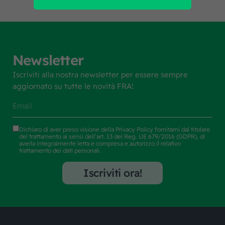
Newsletter
Iscriviti alla nostra newsletter per essere sempre
aggiornato su tutte le novità FRA!
Dichiaro di aver preso visione della
Privacy Policy
fornitami dal titolare
del trattamento ai sensi dell’art. 13 del Reg. UE 679/2016 (GDPR), di
averla integralmente letta e compresa e autorizzo il relativo
trattamento dei dati personali.
Iscriviti ora!