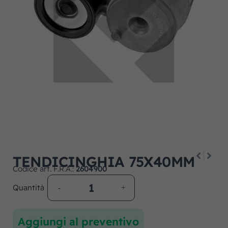
TENDICINGHIA 75X40MM
Codice art. F.R.A.:
2604900
Quantità
Aggiungi al preventivo