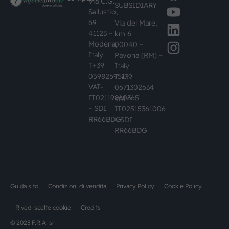
Via C.G.
SUBSIDIARY
Sallustio,
69
Via del Mare,
41123 –
km 6
Modena,
00040 –
Italy
Pavona (RM) –
T+39
Italy
059826951
T +39
VAT-
0671302634
IT02119860365
VAT-
– SDI
IT02515361006
RR66BDG
– SDI
RR66BDG
Guida sito
Condizioni di vendita
Privacy Policy
Cookie Policy
Rivedi scelte cookie
Credits
© 2023 F.R.A. srl