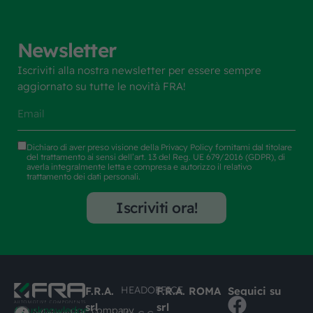
Newsletter
Iscriviti alla nostra newsletter per essere sempre
aggiornato su tutte le novità FRA!
Dichiaro di aver preso visione della
Privacy Policy
fornitami dal titolare
del trattamento ai sensi dell’art. 13 del Reg. UE 679/2016 (GDPR), di
averla integralmente letta e compresa e autorizzo il relativo
trattamento dei dati personali.
Iscriviti ora!
HEADOFFICE
F.R.A.
F.R.A. ROMA
Seguici su
srl
srl
#busknowledge
company