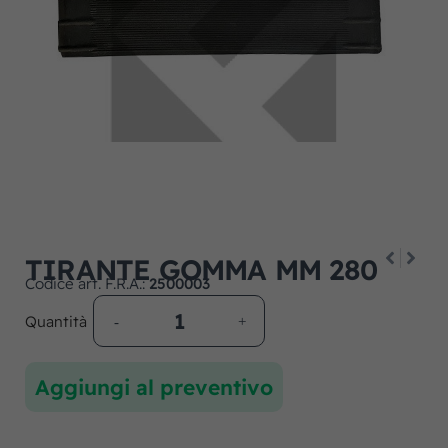
TIRANTE GOMMA MM 280
Codice art. F.R.A.:
2500003
Quantità
Aggiungi al preventivo