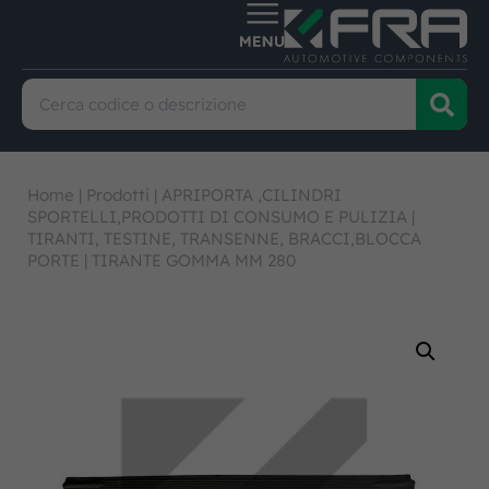
Home
|
Prodotti
|
APRIPORTA ,CILINDRI
SPORTELLI,PRODOTTI DI CONSUMO E PULIZIA
|
TIRANTI, TESTINE, TRANSENNE, BRACCI,BLOCCA
PORTE
|
TIRANTE GOMMA MM 280