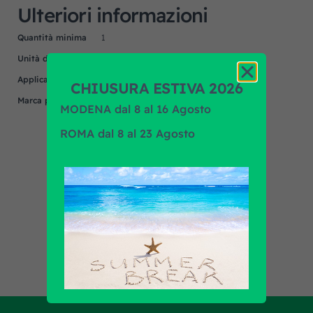
Ulteriori informazioni
Quantità minima
1
Unità di misura
NR
Applicazione
MENARINI
CHIUSURA ESTIVA 2026
Marca prodotto
OEM/OES
MODENA dal 8 al 16 Agosto
ROMA dal 8 al 23 Agosto
Scopri tutti i prodotti