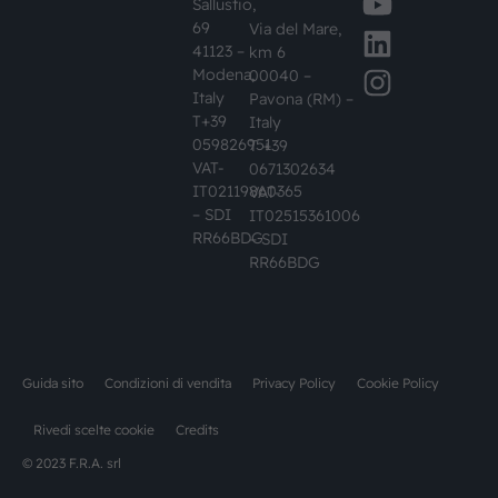
Sallustio,
69
Via del Mare,
41123 –
km 6
Modena,
00040 –
Italy
Pavona (RM) –
T+39
Italy
059826951
T +39
VAT-
0671302634
IT02119860365
VAT-
– SDI
IT02515361006
RR66BDG
– SDI
RR66BDG
Guida sito
Condizioni di vendita
Privacy Policy
Cookie Policy
Rivedi scelte cookie
Credits
© 2023 F.R.A. srl