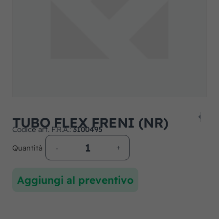
TUBO FLEX FRENI (NR)
Codice art. F.R.A.:
3100495
Quantità
Aggiungi al preventivo