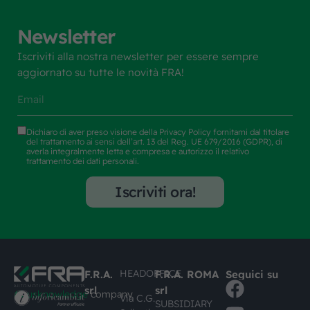
Newsletter
Iscriviti alla nostra newsletter per essere sempre
aggiornato su tutte le novità FRA!
Dichiaro di aver preso visione della
Privacy Policy
fornitami dal titolare
del trattamento ai sensi dell’art. 13 del Reg. UE 679/2016 (GDPR), di
averla integralmente letta e compresa e autorizzo il relativo
trattamento dei dati personali.
Iscriviti ora!
HEADOFFICE
F.R.A.
F.R.A. ROMA
Seguici su
srl
srl
#busknowledge
company
Via C.G.
SUBSIDIARY