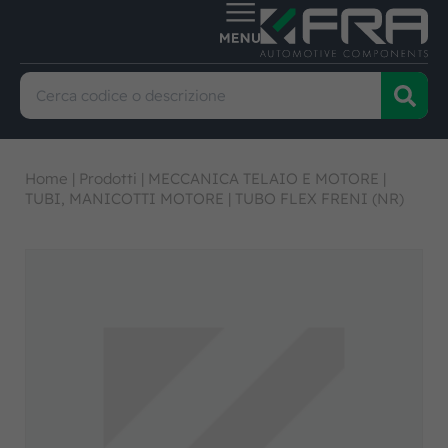
Home
|
Prodotti
|
MECCANICA TELAIO E MOTORE
|
TUBI, MANICOTTI MOTORE
|
TUBO FLEX FRENI (NR)