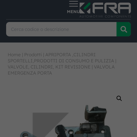
Home
|
Prodotti
|
APRIPORTA ,CILINDRI
SPORTELLI,PRODOTTI DI CONSUMO E PULIZIA
|
VALVOLE, CILINDRI, KIT REVISIONE
|
VALVOLA
EMERGENZA PORTA