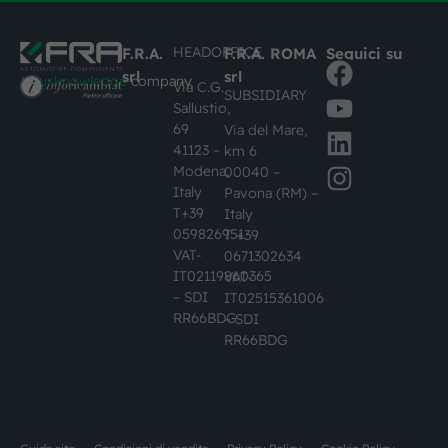
HEADOFFICE
F.R.A.
F.R.A. ROMA
Seguici su
srl
srl
#busknowledge
company
Via C.G.
SUBSIDIARY
Sallustio,
69
Via del Mare,
41123 –
km 6
Modena,
00040 –
Italy
Pavona (RM) –
T+39
Italy
059826951
T +39
VAT-
0671302634
IT02119860365
VAT-
– SDI
IT02515361006
RR66BDG
– SDI
RR66BDG