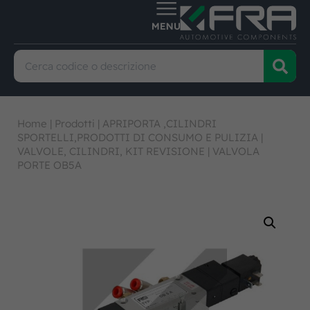
Home
|
Prodotti
|
APRIPORTA ,CILINDRI
SPORTELLI,PRODOTTI DI CONSUMO E PULIZIA
|
VALVOLE, CILINDRI, KIT REVISIONE
|
VALVOLA
PORTE OB5A