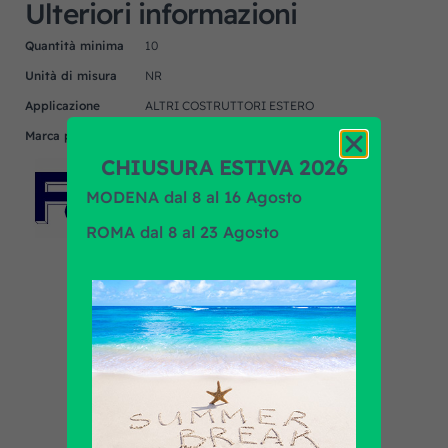
Ulteriori informazioni
Quantità minima
10
Unità di misura
NR
Applicazione
ALTRI COSTRUTTORI ESTERO
Marca prodotto
P.O.S.
CHIUSURA ESTIVA 2026
MODENA dal 8 al 16 Agosto
ROMA dal 8 al 23 Agosto
Scopri tutti i prodotti