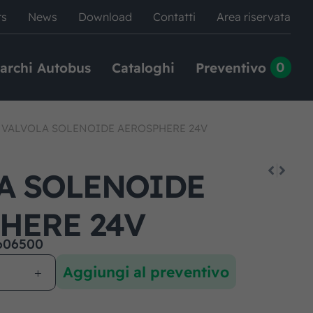
rs
News
Download
Contatti
Area riservata
0
archi Autobus
Cataloghi
Preventivo
|
VALVOLA SOLENOIDE AEROSPHERE 24V
A SOLENOIDE
HERE 24V
606500
Aggiungi al preventivo