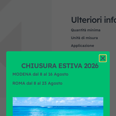
Ulteriori in
Quantità minima
Unità di misura
Applicazione
Marca prodotto
CHIUSURA ESTIVA 2026
MODENA dal 8 al 16 Agosto
ROMA dal 8 al 23 Agosto