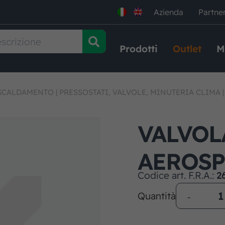
Azienda
Partne
Prodotti
Outlet
M
ISCALDAMENTO
|
PRESSOSTATI, VALVOLE, MINUTERIA CLIMA
VALVOL
AEROSP
Codice art. F.R.A.:
2
Quantità