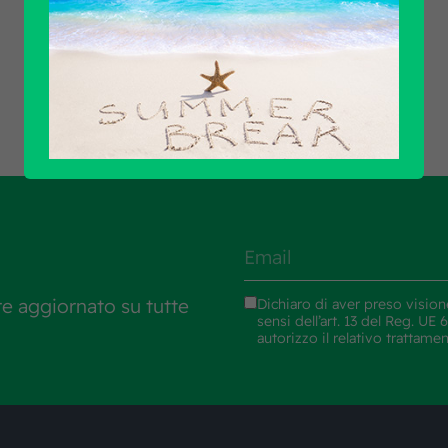
Scopri tutti i prodotti
re aggiornato su tutte
Dichiaro di aver preso vision
sensi dell’art. 13 del Reg. U
autorizzo il relativo trattame