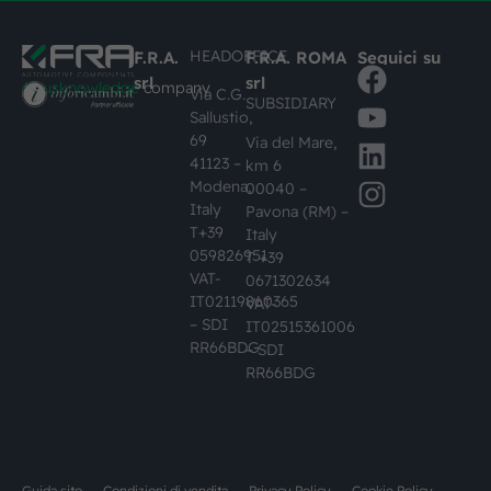
HEADOFFICE
F.R.A.
F.R.A. ROMA
Seguici su
srl
srl
#busknowledge
company
Via C.G.
SUBSIDIARY
Sallustio,
69
Via del Mare,
41123 –
km 6
Modena,
00040 –
Italy
Pavona (RM) –
T+39
Italy
059826951
T +39
VAT-
0671302634
IT02119860365
VAT-
– SDI
IT02515361006
RR66BDG
– SDI
RR66BDG
Guida sito
Condizioni di vendita
Privacy Policy
Cookie Policy