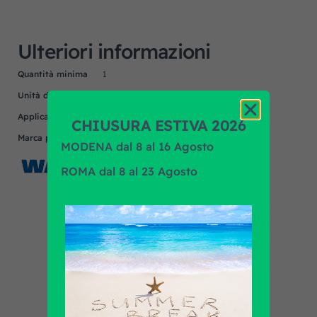
Ulteriori informazioni
Quantità minima
1
Unità di misura
NR
Applicazione
DAF, SCANIA, VOLVO
CHIUSURA ESTIVA 2026
Marca prodotto
WABCO
MODENA dal 8 al 16 Agosto
ROMA dal 8 al 23 Agosto
Scopri tutti i prodotti