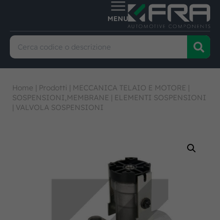
Home
|
Prodotti
|
MECCANICA TELAIO E MOTORE
|
SOSPENSIONI,MEMBRANE
|
ELEMENTI SOSPENSIONI
|
VALVOLA SOSPENSIONI