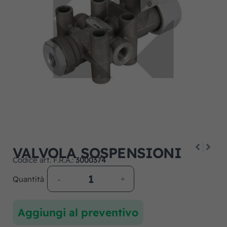
VALVOLA SOSPENSIONI
Codice art. F.R.A.:
3000374
Quantità
Aggiungi al preventivo