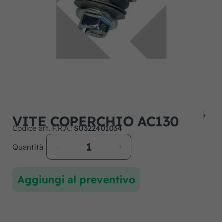
VITE COPERCHIO AC130
Codice art. F.R.A.:
SU322401034
Quantità
Aggiungi al preventivo