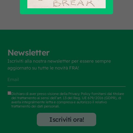
Newsletter
Iscriviti alla nostra newsletter per essere sempre
aggiornato su tutte le novità FRA!
Dichiaro di aver preso visione della
Privacy Policy
fornitami dal titolare
del trattamento ai sensi dell’art. 13 del Reg. UE 679/2016 (GDPR), di
averla integralmente letta e compresa e autorizzo il relativo
trattamento dei dati personali.
Iscriviti ora!