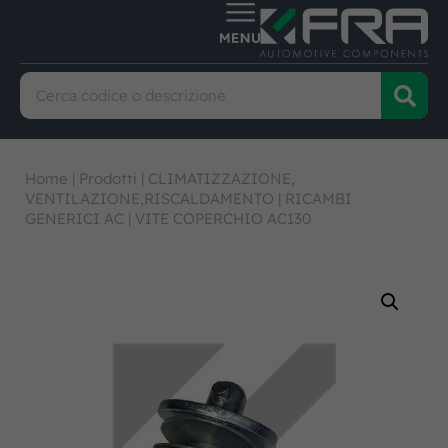
Home
|
Prodotti
|
CLIMATIZZAZIONE,
VENTILAZIONE,RISCALDAMENTO
|
RICAMBI
GENERICI AC
|
VITE COPERCHIO AC130