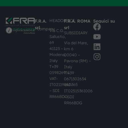
HEADOFFICE
F.R.A.
F.R.A. ROMA
Seguici su
srl
srl
#busknowledge
company
Via C.G.
SUBSIDIARY
Sallustio,
69
Via del Mare,
41123 –
km 6
Modena,
00040 –
Italy
Pavona (RM) –
T+39
Italy
059826951
T +39
VAT-
0671302634
IT02119860365
VAT-
– SDI
IT02515361006
RR66BDG
– SDI
RR66BDG