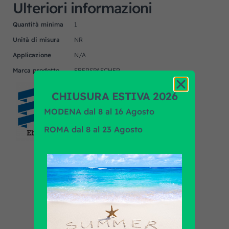
Ulteriori informazioni
Quantità minima
1
Unità di misura
NR
Applicazione
N/A
Marca prodotto
EBERSPAECHER
CHIUSURA ESTIVA 2026
MODENA dal 8 al 16 Agosto
ROMA dal 8 al 23 Agosto
Scopri tutti i prodotti