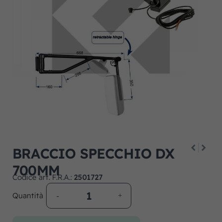
BRACCIO SPECCHIO DX
700MM
Codice art. F.R.A.:
2501727
Quantità