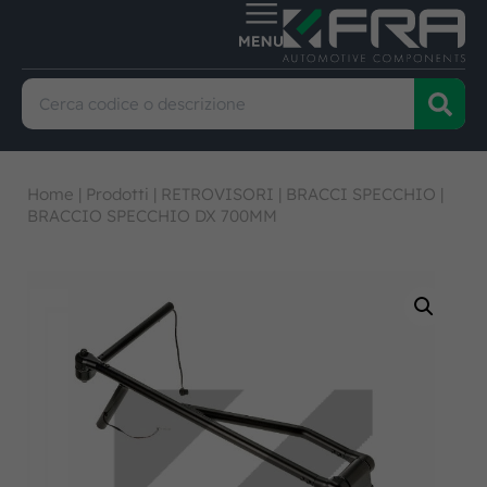
Home
|
Prodotti
|
RETROVISORI
|
BRACCI SPECCHIO
|
BRACCIO SPECCHIO DX 700MM