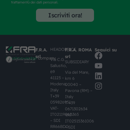
trattamento dei dati personali.
Iscriviti ora!
HEADOFFICE
F.R.A.
F.R.A. ROMA
Seguici su
srl
srl
#busknowledge
company
Via C.G.
SUBSIDIARY
Sallustio,
69
Via del Mare,
41123 –
km 6
Modena,
00040 –
Italy
Pavona (RM) –
T+39
Italy
059826951
T +39
VAT-
0671302634
IT02119860365
VAT-
– SDI
IT02515361006
RR66BDG
– SDI