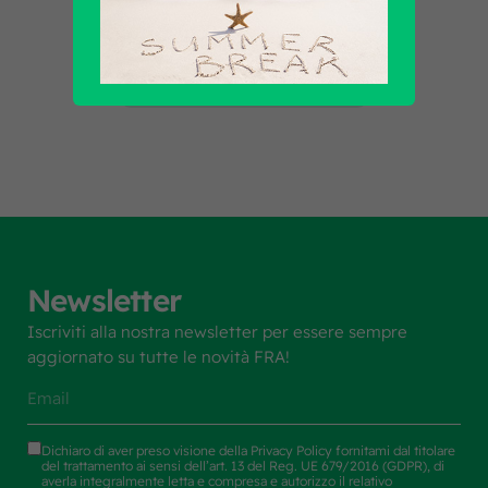
Scopri tutti i prodotti
Newsletter
Iscriviti alla nostra newsletter per essere sempre
aggiornato su tutte le novità FRA!
Dichiaro di aver preso visione della
Privacy Policy
fornitami dal titolare
del trattamento ai sensi dell’art. 13 del Reg. UE 679/2016 (GDPR), di
averla integralmente letta e compresa e autorizzo il relativo