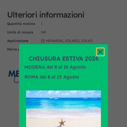
Ulteriori informazioni
Quantità minima
1
Unità di misura
NR
Applicazione
MENARINI, SOLARIS, VOLVO
Marca prodotto
MEKRA
CHIUSURA ESTIVA 2026
MODENA dal 8 al 16 Agosto
ROMA dal 8 al 23 Agosto