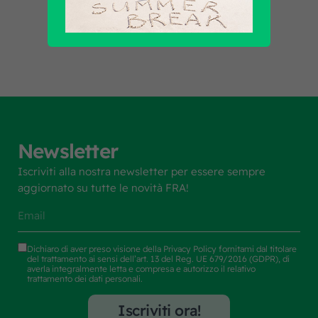
Scopri tutti i prodotti
Newsletter
Iscriviti alla nostra newsletter per essere sempre
aggiornato su tutte le novità FRA!
Dichiaro di aver preso visione della
Privacy Policy
fornitami dal titolare
del trattamento ai sensi dell’art. 13 del Reg. UE 679/2016 (GDPR), di
averla integralmente letta e compresa e autorizzo il relativo
trattamento dei dati personali.
Iscriviti ora!