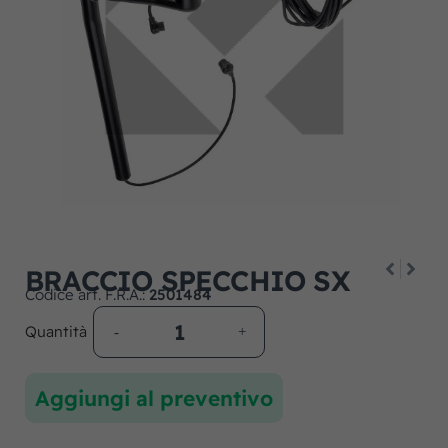
BRACCIO SPECCHIO SX
Codice art. F.R.A.:
2501484
Quantità
Aggiungi al preventivo