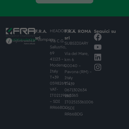
HEADOFFICE
F.R.A.
F.R.A. ROMA
Seguici su
srl
srl
#busknowledge
company
Via C.G.
SUBSIDIARY
Sallustio,
69
Via del Mare,
41123 –
km 6
Modena,
00040 –
Italy
Pavona (RM) –
T+39
Italy
059826951
T +39
VAT-
0671302634
IT02119860365
VAT-
– SDI
IT02515361006
RR66BDG
– SDI
RR66BDG