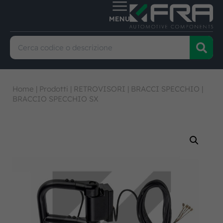
Home
|
Prodotti
|
RETROVISORI
|
BRACCI SPECCHIO
|
BRACCIO SPECCHIO SX