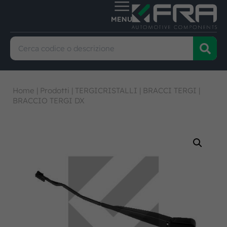
Home
|
Prodotti
|
TERGICRISTALLI
|
BRACCI TERGI
|
BRACCIO TERGI DX