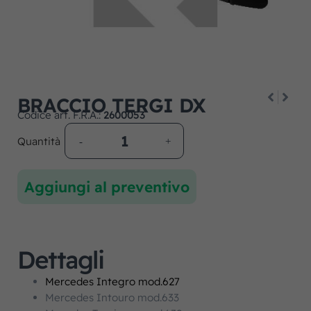
BRACCIO TERGI DX
Codice art. F.R.A.:
2600053
Quantità
Aggiungi al preventivo
Dettagli
Mercedes Integro mod.627
Mercedes Intouro mod.633