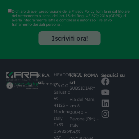
Dichiaro di aver preso visione della
Privacy Policy
fornitami dal titolare
del trattamento ai sensi dell’art. 13 del Reg. UE 679/2016 (GDPR), di
averla integralmente letta e compresa e autorizzo il relativo
trattamento dei dati personali.
Iscriviti ora!
HEADOFFICE
F.R.A.
F.R.A. ROMA
Seguici su
srl
srl
#busknowledge
company
Via C.G.
SUBSIDIARY
Sallustio,
69
Via del Mare,
41123 –
km 6
Modena,
00040 –
Italy
Pavona (RM) –
T+39
Italy
059826951
T +39
VAT-
0671302634