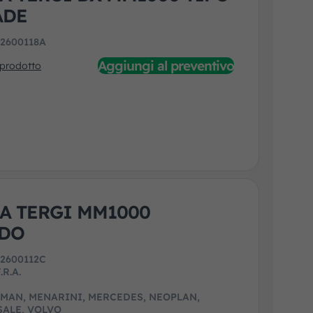
ADE
:
2600118A
Aggiungi al preventivo
 prodotto
A TERGI MM1000
IDO
:
2600112C
.R.A.
, MAN, MENARINI, MERCEDES, NEOPLAN,
SALE, VOLVO