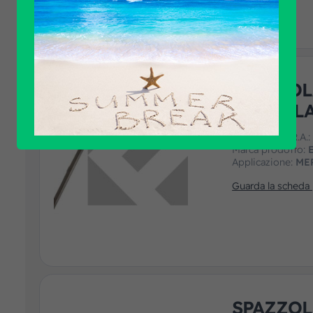
SPAZZOL
AQUABL
Codice art. F.R.A.
Marca prodotto:
Applicazione:
ME
Guarda la scheda
SPAZZOL