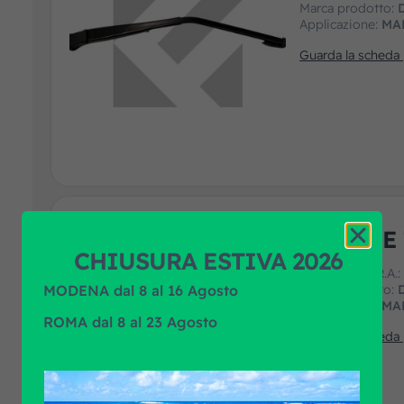
Marca prodotto:
Applicazione:
MA
Guarda la scheda
MOTORE 
CHIUSURA ESTIVA 2026
Codice art. F.R.A.
MODENA dal 8 al 16 Agosto
Marca prodotto:
Applicazione:
MA
ROMA dal 8 al 23 Agosto
Guarda la scheda