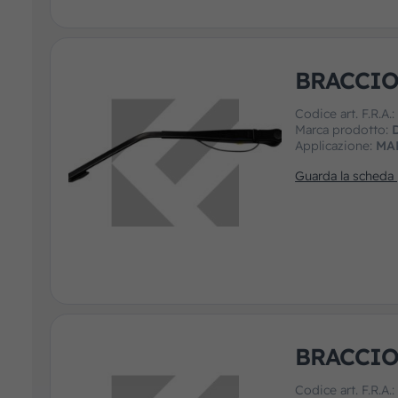
BRACCIO
Codice art. F.R.A.
Marca prodotto:
Applicazione:
MA
Guarda la scheda
BRACCIO
Codice art. F.R.A.