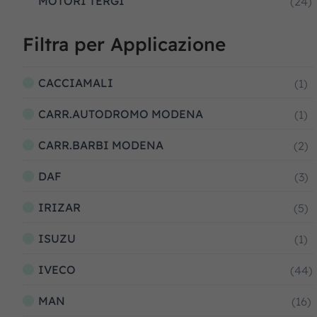
MOTORI TERGI
(24)
Filtra per Applicazione
CACCIAMALI
(1)
CARR.AUTODROMO MODENA
(1)
CARR.BARBI MODENA
(2)
DAF
(3)
IRIZAR
(5)
ISUZU
(1)
IVECO
(44)
MAN
(16)