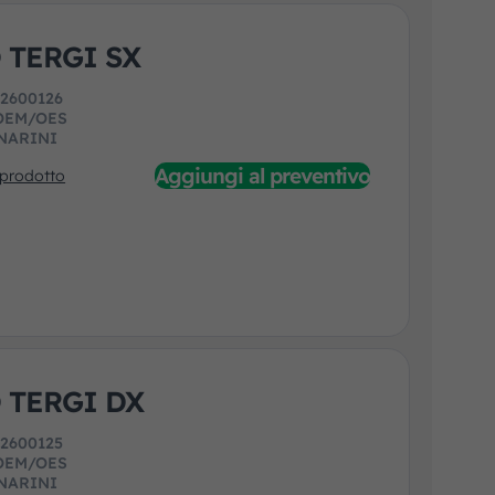
 TERGI SX
:
2600126
OEM/OES
NARINI
Aggiungi al preventivo
 prodotto
 TERGI DX
:
2600125
OEM/OES
NARINI