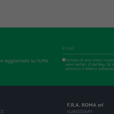
re aggiornato su tutte
Dichiaro di aver preso vision
sensi dell’art. 13 del Reg. U
autorizzo il relativo trattame
F.R.A. ROMA srl
CE
SUBSIDIARY