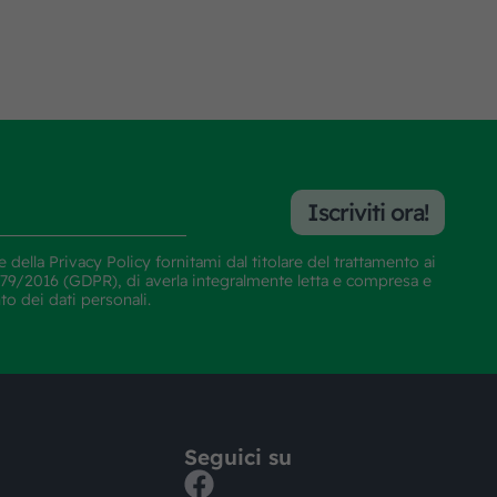
Iscriviti ora!
e della
Privacy Policy
fornitami dal titolare del trattamento ai
E 679/2016 (GDPR), di averla integralmente letta e compresa e
nto dei dati personali.
Seguici su