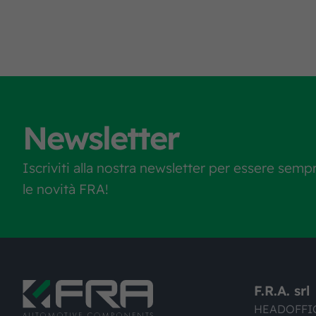
Newsletter
Iscriviti alla nostra newsletter per essere semp
le novità FRA!
F.R.A. srl
HEADOFFI