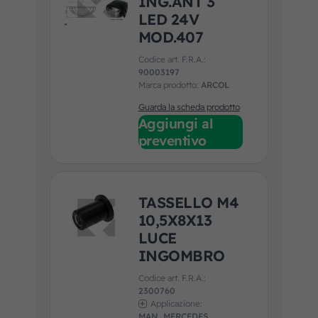
ING.ANT 3
LED 24V
MOD.407
Codice art. F.R.A.:
90003197
Marca prodotto:
ARCOL
Guarda la scheda prodotto
Aggiungi al
preventivo
TASSELLO M4
10,5X8X13
LUCE
INGOMBRO
Codice art. F.R.A.:
2300760
Applicazione:
MAN, MERCEDES,