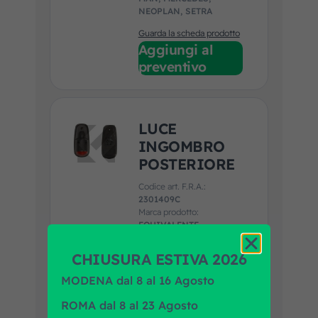
NEOPLAN, SETRA
Guarda la scheda prodotto
Aggiungi al
preventivo
LUCE
INGOMBRO
POSTERIORE
Codice art. F.R.A.:
2301409C
Marca prodotto:
EQUIVALENTE
Applicazione:
IVECO
CHIUSURA ESTIVA 2026
Guarda la scheda prodotto
Aggiungi al
MODENA dal 8 al 16 Agosto
preventivo
ROMA dal 8 al 23 Agosto