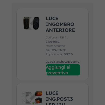
LUCE
INGOMBRO
ANTERIORE
Codice art. F.R.A.:
2301408C
Marca prodotto:
EQUIVALENTE
Applicazione:
IVECO
Guarda la scheda prodotto
Aggiungi al
preventivo
LUCE
ING.POST.3
LED 12V