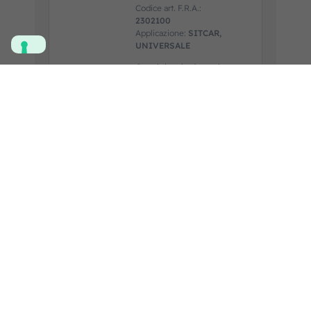
Codice art. F.R.A.:
2302100
Applicazione:
SITCAR,
UNIVERSALE
Guarda la scheda prodotto
Aggiungi al
preventivo
LUCE
INGOMBRO
LED POST.
Codice art. F.R.A.:
2301351
Marca prodotto:
OEM/OES
Applicazione:
MENARINI
Guarda la scheda prodotto
Aggiungi al
preventivo