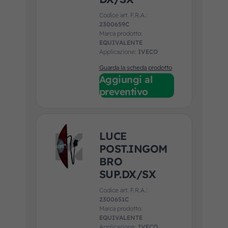
Codice art. F.R.A.:
2300659C
Marca prodotto:
EQUIVALENTE
Applicazione:
IVECO
Guarda la scheda prodotto
Aggiungi al
preventivo
LUCE
POST.INGOM
BRO
SUP.DX/SX
Codice art. F.R.A.:
2300651C
Marca prodotto:
EQUIVALENTE
Applicazione:
IVECO