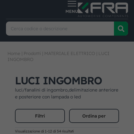
Home
|
Prodotti
|
MATERIALE ELETTRICO
|
LUCI
INGOMBRO
LUCI INGOMBRO
luci/fanalini di ingombro,delimitazione anteriore
e posteriore con lampada o led
Filtri
Ordina per
Visualizzazione di 1-12 di 54 risultati