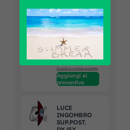
LUCE
INGOMBRO
LED POST.
Codice art. F.R.A.:
2301404C
Marca prodotto:
EQUIVALENTE
Applicazione:
IVECO
Guarda la scheda prodotto
Aggiungi al
preventivo
LUCE
INGOMBRO
SUP.POST.
DX/SX