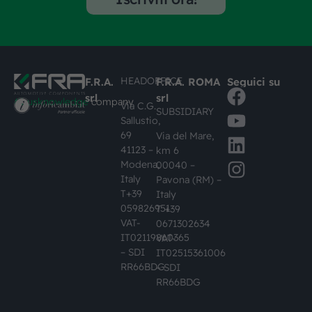
HEADOFFICE
F.R.A.
F.R.A. ROMA
Seguici su
srl
srl
#busknowledge
company
Via C.G.
SUBSIDIARY
Sallustio,
69
Via del Mare,
41123 –
km 6
Modena,
00040 –
Italy
Pavona (RM) –
T+39
Italy
059826951
T +39
VAT-
0671302634
IT02119860365
VAT-
– SDI
IT02515361006
RR66BDG
– SDI
RR66BDG