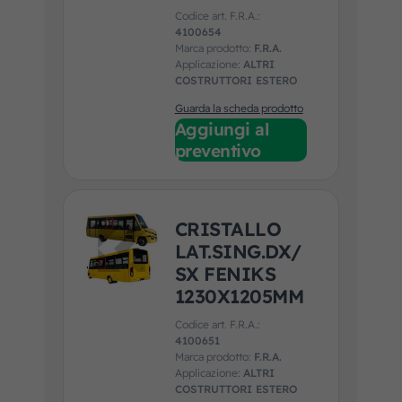
Codice art. F.R.A.:
4100654
Marca prodotto:
F.R.A.
Applicazione:
ALTRI
COSTRUTTORI ESTERO
Guarda la scheda prodotto
Aggiungi al
preventivo
CRISTALLO
LAT.SING.DX/
SX FENIKS
1230X1205MM
Codice art. F.R.A.:
4100651
Marca prodotto:
F.R.A.
Applicazione:
ALTRI
COSTRUTTORI ESTERO