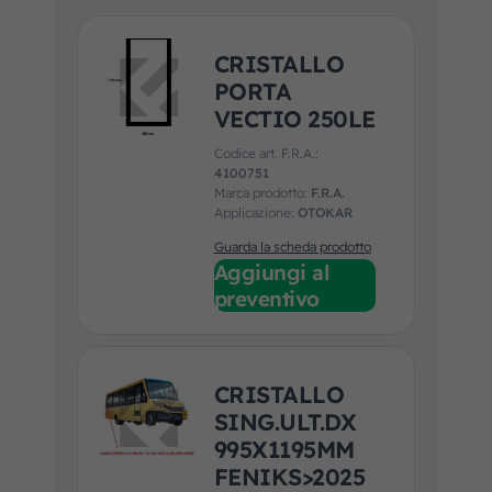
CRISTALLO
PORTA
VECTIO 250LE
Codice art. F.R.A.:
4100751
Marca prodotto:
F.R.A.
Applicazione:
OTOKAR
Guarda la scheda prodotto
Aggiungi al
preventivo
CRISTALLO
SING.ULT.DX
995X1195MM
FENIKS>2025