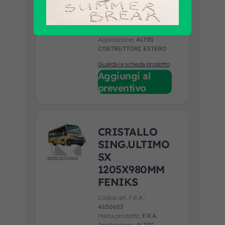
Codice art. F.R.A.:
4100700
Marca prodotto:
F.R.A.
Applicazione:
ALTRI
COSTRUTTORI ESTERO
Guarda la scheda prodotto
Aggiungi al
preventivo
CRISTALLO
SING.ULTIMO
SX
1205X980MM
FENIKS
Codice art. F.R.A.:
4100653
Marca prodotto:
F.R.A.
Applicazione:
ALTRI