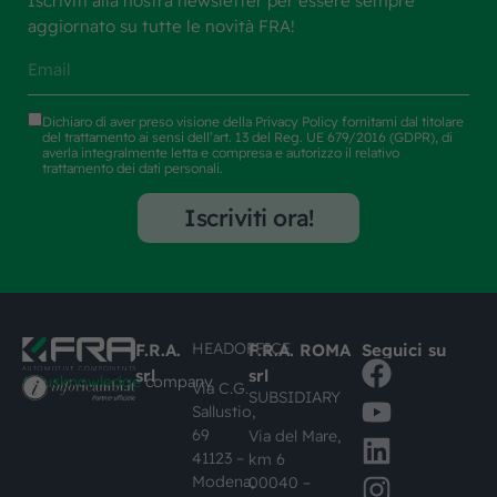
Iscriviti alla nostra newsletter per essere sempre
aggiornato su tutte le novità FRA!
Dichiaro di aver preso visione della
Privacy Policy
fornitami dal titolare
del trattamento ai sensi dell’art. 13 del Reg. UE 679/2016 (GDPR), di
averla integralmente letta e compresa e autorizzo il relativo
trattamento dei dati personali.
Iscriviti ora!
HEADOFFICE
F.R.A.
F.R.A. ROMA
Seguici su
srl
srl
#busknowledge
company
Via C.G.
SUBSIDIARY
Sallustio,
69
Via del Mare,
41123 –
km 6
Modena,
00040 –