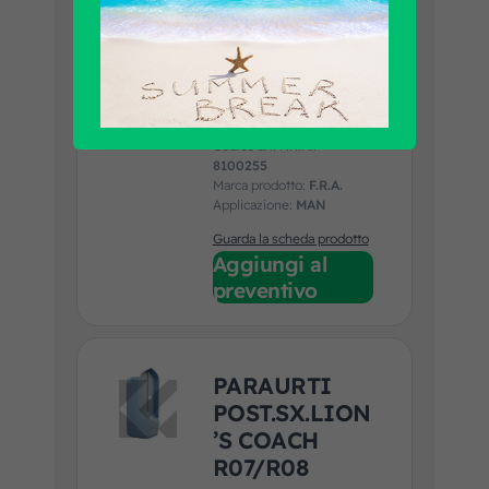
PARAURTI
POST.DX.LION
’S COACH
R07/R08
Codice art. F.R.A.:
8100255
Marca prodotto:
F.R.A.
Applicazione:
MAN
Guarda la scheda prodotto
Aggiungi al
preventivo
PARAURTI
POST.SX.LION
’S COACH
R07/R08