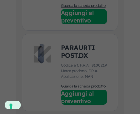
Guarda la scheda prodotto
Aggiungi al
preventivo
PARAURTI
POST.DX
Codice art. F.R.A.:
8100219
Marca prodotto:
F.R.A.
Applicazione:
MAN
Guarda la scheda prodotto
Aggiungi al
preventivo
SPORTELLO
MOTORE